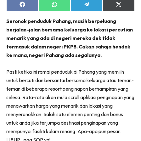
Share
Share
Share
Share
on
on
on
on
Facebook
WhatsApp
Telegram
X
Seronok penduduk Pahang, masih berpeluang
(Twitter)
berjalan-jalan bersama keluarga ke lokasi percutian
menarik yang ada di negeri mereka dek tidak
termasuk dalam negeri PKPB. Cakap sahaja hendak
ke mana, negeri Pahang ada segalanya.
Pasti ketika ini ramai penduduk di Pahang yang memilih
untuk bercuti dan bersantai bersama keluarga atau teman-
teman di beberapa resort penginapan berhampiran yang
selesa. Rata-rata akan mula scroll aplikasi penginapan yang
menawarkan harga yang menarik dan lokasi yang
menyeronokkan. Salah satu elemen penting dan bonus
untuk anda jika terjumpa destinasi penginapan yang
mempunyai fasiliti kolam renang. Apa-apa pun pesan
LIBUR, jaga SOP ya!