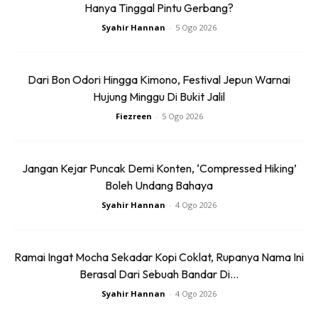
Hanya Tinggal Pintu Gerbang?
Syahir Hannan
-
5 Ogo 2026
Dari Bon Odori Hingga Kimono, Festival Jepun Warnai
Ads
Hujung Minggu Di Bukit Jalil
Fiezreen
-
5 Ogo 2026
Jangan Kejar Puncak Demi Konten, ‘Compressed Hiking’
Boleh Undang Bahaya
Syahir Hannan
-
4 Ogo 2026
Villa Embun
Ramai Ingat Mocha Sekadar Kopi Coklat, Rupanya Nama Ini
Berasal Dari Sebuah Bandar Di...
Syahir Hannan
-
4 Ogo 2026