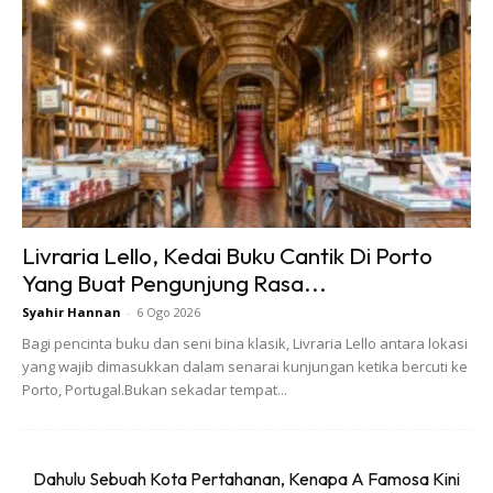
Livraria Lello, Kedai Buku Cantik Di Porto
Danau Daun Chalets dibina di atas sebidang tanah yang
Yang Buat Pengunjung Rasa...
penuh dengan rawa, pokok dan biodiversiti tropika. Di
Syahir Hannan
-
6 Ogo 2026
resort ini terdapat beberapa jenis penginapan yang
Bagi pencinta buku dan seni bina klasik, Livraria Lello antara lokasi
ditawarkan iaitu Teratak Air (lengkap dengan kolam renang
yang wajib dimasukkan dalam senarai kunjungan ketika bercuti ke
Porto, Portugal.Bukan sekadar tempat...
peribadi di kaki bukit), Hillside Cottage, Danau Daun I & II
(terletak di tepi kolam ikan) dan Danau Daun III (memiliki
kolam peribadi dan terletak di sebalik kafe).
Dahulu Sebuah Kota Pertahanan, Kenapa A Famosa Kini