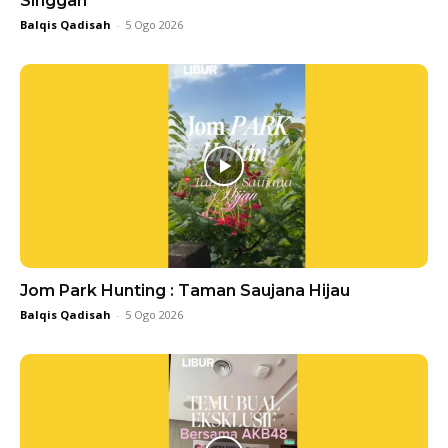
Singgah
Balqis Qadisah
-
5 Ogo 2026
Jom Park Hunting : Taman Saujana Hijau
Balqis Qadisah
-
5 Ogo 2026