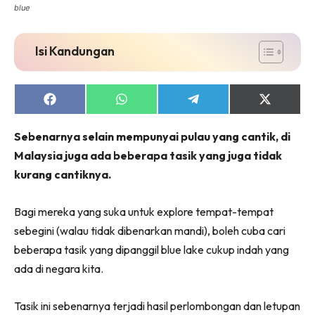
blue
Isi Kandungan
Share
Share
Share
Share
on
on
on
on
Facebook
WhatsApp
Telegram
X
Sebenarnya selain mempunyai pulau yang cantik, di
(Twitter)
Malaysia juga ada beberapa tasik yang juga tidak
kurang cantiknya.
Bagi mereka yang suka untuk explore tempat-tempat
sebegini (walau tidak dibenarkan mandi), boleh cuba cari
beberapa tasik yang dipanggil blue lake cukup indah yang
ada di negara kita.
Tasik ini sebenarnya terjadi hasil perlombongan dan letupan