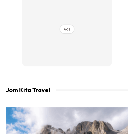
Ads
2. Blue Lake BukitBal,Sendayan,NegeriSembilan
Deanna Malik
Jom Kita Travel