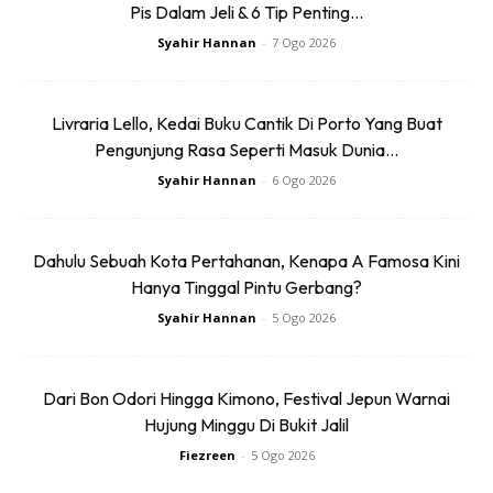
Pis Dalam Jeli & 6 Tip Penting...
Syahir Hannan
-
7 Ogo 2026
Livraria Lello, Kedai Buku Cantik Di Porto Yang Buat
Pengunjung Rasa Seperti Masuk Dunia...
3. Blue Lake Tasik Biru Pepsi Rusila, Marang, Terengganu.
Syahir Hannan
-
6 Ogo 2026
Hasbul ‘Ilmi
Dahulu Sebuah Kota Pertahanan, Kenapa A Famosa Kini
Hanya Tinggal Pintu Gerbang?
Syahir Hannan
-
5 Ogo 2026
Dari Bon Odori Hingga Kimono, Festival Jepun Warnai
Hujung Minggu Di Bukit Jalil
Fiezreen
-
5 Ogo 2026