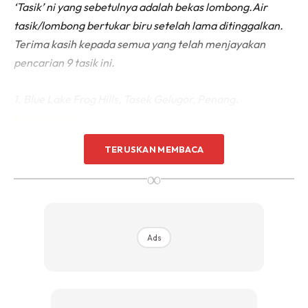
‘Tasik’ ni yang sebetulnya adalah bekas lombong.Air
tasik/lombong bertukar biru setelah lama ditinggalkan.
Terima kasih kepada semua yang telah menjayakan
pencarian 9 tasik ini.
1. Blue Lake Frog Hills, Tasek Gelugor, Penang.
Myra Sezalee
TERUSKAN MEMBACA
∞
Ads