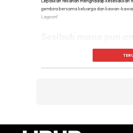
Lepaskan tekanan menghadap kesesakkan tr
gembira bersama keluarga dan kawan-kawan 
Lagoon!
Sesibuk mana pun and
untuk keluarga
TER
Reunion
sering dikaitkan dengan Tahun Baru C
yang sibuk, kita akan sedar bahawa perluny
rakan-rakan.
Jadi, bagi mereka yang merancang untuk me
tema Sunway Lagoon menjanjikan kempem
hingga 19 Februari ini!