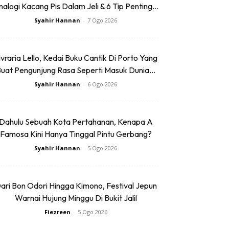
alogi Kacang Pis Dalam Jeli & 6 Tip Penting...
Syahir Hannan
-
7 Ogo 2026
ivraria Lello, Kedai Buku Cantik Di Porto Yang
uat Pengunjung Rasa Seperti Masuk Dunia...
Syahir Hannan
-
6 Ogo 2026
Dahulu Sebuah Kota Pertahanan, Kenapa A
Famosa Kini Hanya Tinggal Pintu Gerbang?
Syahir Hannan
-
5 Ogo 2026
ari Bon Odori Hingga Kimono, Festival Jepun
Warnai Hujung Minggu Di Bukit Jalil
Fiezreen
-
5 Ogo 2026