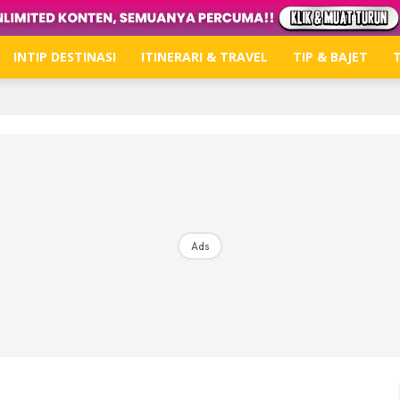
INTIP DESTINASI
ITINERARI & TRAVEL
TIP & BAJET
T
Hub Ideaktiv
Dapatkan tips percutian, perkongsian dan info menari
Ads
Dengan ini saya bersetuju dengan
Terma Penggunaan
dan
P
Langgan Sekarang
Langganan anda telah diterima. Terima kasih!