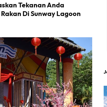
paskan Tekanan Anda
 Rakan Di Sunway Lagoon
 up to date tentang tempat healing dan relax deng
Berlibur dan download
sekarang!
KLIK DI SEENI
J