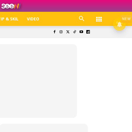
IP & SKIL
VIDEO
NEW
k. Free jer!
olisi Privasi