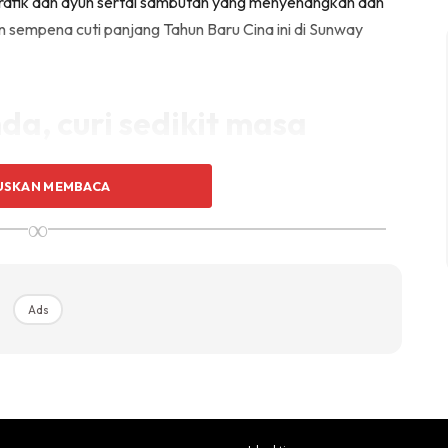
afik dan ayuh sertai sambutan yang menyenangkan dan
sempena cuti panjang Tahun Baru Cina ini di Sunway
a, curi sedikit masa
USKAN MEMBACA
∞
ina, dan setiap kali kita berjalan menghadapi kehidupan
a satu peluang untuk bersama-sama dengan keluarga dan
Ads
nyambut perayaan yang mengasyikkan dan unik, taman
The Best Reunion Ever
kepada anda bermula dari 1