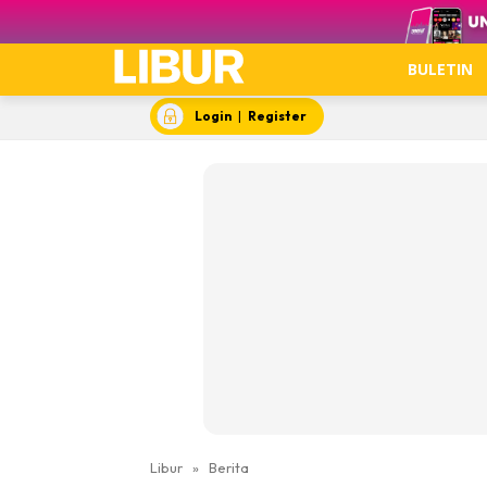
Video
BULETIN
Login
|
Register
Libur
»
Berita