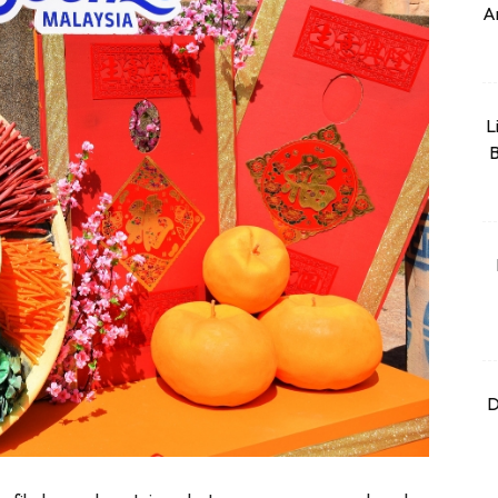
An
L
B
D