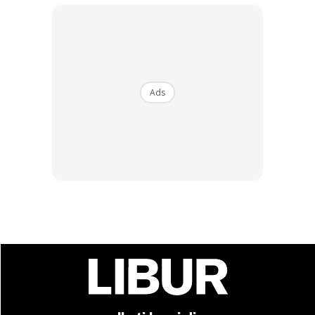
Ads
Eksplorasi Daytrip Pulau Tuba, Bukan Sekadar Mee
Udang dan itenari ringkas.
Menurut Helmi, Tuba bermaksud sejenis tumbuhan di Asia
Tenggara dan kepulauan di Pasifik barat-daya yang biasa
digunakan untuk meracun ikan. Dan kalau ke sini, awas
pemikiran korang pasti teracun kerana tempatnya memang
best sangat.