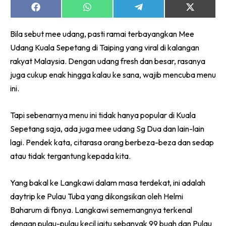
Share
Share
Share
Share
on
on
on
on
Facebook
WhatsApp
Telegram
X
Bila sebut mee udang, pasti ramai terbayangkan Mee
(Twitter)
Udang Kuala Sepetang di Taiping yang viral di kalangan
rakyat Malaysia. Dengan udang fresh dan besar, rasanya
juga cukup enak hingga kalau ke sana, wajib mencuba menu
ini.
Tapi sebenarnya menu ini tidak hanya popular di Kuala
Sepetang saja, ada juga mee udang Sg Dua dan lain-lain
lagi. Pendek kata, citarasa orang berbeza-beza dan sedap
atau tidak tergantung kepada kita.
Yang bakal ke Langkawi dalam masa terdekat, ini adalah
daytrip ke Pulau Tuba yang dikongsikan oleh Helmi
Baharum di fbnya. Langkawi sememangnya terkenal
dengan pulau-pulau kecil iaitu sebanyak 99 buah dan Pulau