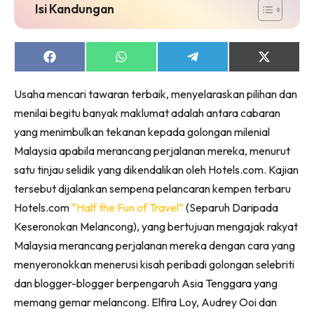
Isi Kandungan
Share
Share
Share
Share
on
on
on
on
Facebook
WhatsApp
Telegram
X
Usaha mencari tawaran terbaik, menyelaraskan pilihan dan
(Twitter)
menilai begitu banyak maklumat adalah antara cabaran
yang menimbulkan tekanan kepada golongan milenial
Malaysia apabila merancang perjalanan mereka, menurut
satu tinjau selidik yang dikendalikan oleh Hotels.com. Kajian
tersebut dijalankan sempena pelancaran kempen terbaru
Hotels.com
“Half the Fun of Travel”
(Separuh Daripada
Keseronokan Melancong), yang bertujuan mengajak rakyat
Malaysia merancang perjalanan mereka dengan cara yang
menyeronokkan menerusi kisah peribadi golongan selebriti
dan blogger-blogger berpengaruh Asia Tenggara yang
memang gemar melancong. Elfira Loy, Audrey Ooi dan