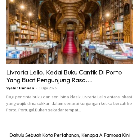
Pelancongan berkumpulan adalah sangat popular dalam
kalangan 1,000 penduduk milenial Malaysia (lahir 1982 dan
selepas itu) yang ditinjau selidik, dengan 91 peratus
daripada responden memilih untuk melancong bersama
rakan dan keluarga mereka setiap kali. Hanya lapan peratus
yang meluangkan sebahagian besar masa untuk melancong
secara solo. Mereka juga membuat perancangan awal, 66%
Livraria Lello, Kedai Buku Cantik Di Porto
daripada responden melaporkan bahawa mereka
Yang Buat Pengunjung Rasa...
merancang berminggu-minggu lebih awal, dan hanya 5%
Syahir Hannan
-
6 Ogo 2026
daripada responden merancang percutian mereka
Bagi pencinta buku dan seni bina klasik, Livraria Lello antara lokasi
beberapa hari lebih awal.
yang wajib dimasukkan dalam senarai kunjungan ketika bercuti ke
Porto, Portugal.Bukan sekadar tempat...
Ini bermakna keseronokan bercuti bermula sebelum kita
menjejakkan kaki di destinasi kita atau membuat tempahan
Dahulu Sebuah Kota Pertahanan, Kenapa A Famosa Kini
tiket penerbangan. Keseronokan bermula dari detik kita