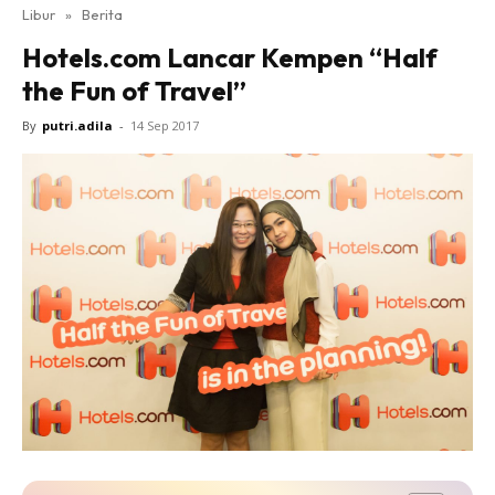
Libur
»
Berita
Hotels.com Lancar Kempen “Half
the Fun of Travel”
By
putri.adila
-
14 Sep 2017