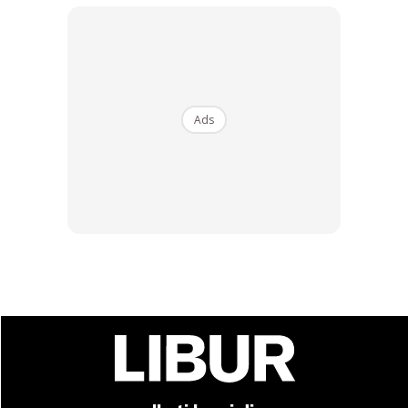
mereka yang seterusnya?
Ads
Ads
Untuk membolehkan sesuatu destinasi menarik kunjungan
rakyat Malaysia, factor ketermampuan merupakan
penentu utama, dengan 86% daripada responden
menganggap factor ini sebagai salah satu pertimbangan