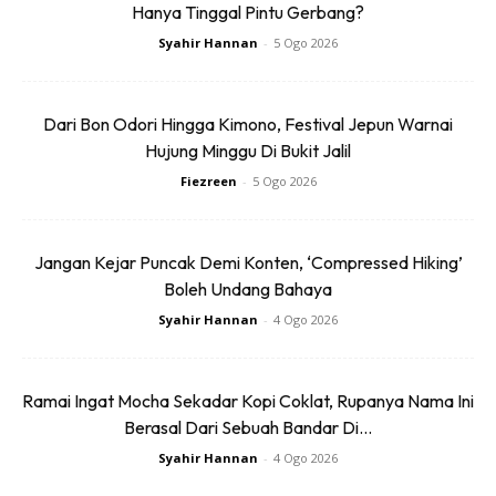
Hanya Tinggal Pintu Gerbang?
mula membayangkan percutian kita, dengan mencari
Syahir Hannan
-
5 Ogo 2026
tempat penginapan, tempat menarik untuk dilawat, aktiviti
untuk dilakukan dan sajian menarik untuk dinikmati.Tidak
hairanlah bahawa walaupun dengan cabaran yang dihadapi,
Dari Bon Odori Hingga Kimono, Festival Jepun Warnai
seramai 94 peratus daripada responden berkata mereka
Hujung Minggu Di Bukit Jalil
seronok dengan proses perancangan percutian.
Fiezreen
-
5 Ogo 2026
Tiga keseronokan utama merancang perjalanan
adalah:
Jangan Kejar Puncak Demi Konten, ‘Compressed Hiking’
Boleh Undang Bahaya
Menerokai pengalaman baharu(23%)
Syahir Hannan
-
4 Ogo 2026
Menerokai destinasi baharu(21%)
Pengalaman merancang perjalanan bersama rakan dan
Ramai Ingat Mocha Sekadar Kopi Coklat, Rupanya Nama Ini
keluarga(19%)
Berasal Dari Sebuah Bandar Di...
Syahir Hannan
-
4 Ogo 2026
Bagaimana pelancong Malaysia memilih destinasi