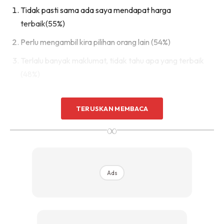
Tidak pasti sama ada saya mendapat harga
terbaik(55%)
Perlu mengambil kira pilihan orang lain (54%)
Terlalu banyak maklumat, tidak tahu apa yang terbaik
(48%)
TERUSKAN MEMBACA
∞
“Pelancong Malaysia
mengutamakan nilai.
Menerusi rangkaian global
Ads
dan program Ganjaran kami
(Hotels.com’s Rewards),