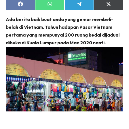
Share
Share
Share
Share
on
on
on
on
Facebook
WhatsApp
Telegram
X
Ada berita baik buat anda yang gemar membeli-
(Twitter)
belah di Vietnam. Tahun hadapan Pasar Vietnam
pertama yang mempunyai 200 ruang kedai dijadual
dibuka di Kuala Lumpur pada Mac 2020 nanti.