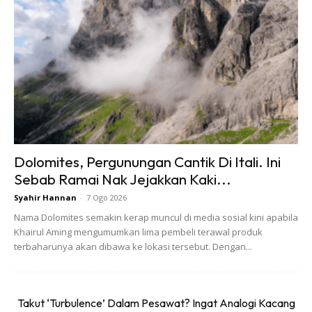
Pasar Vietnam itu akan terletak di bangunan Safuan Plaza.
Di sini bakal menghimpunkan pelbagai jenis perniagaan
yang mengeksport produk pertanian, makanan laut,
Dolomites, Pergunungan Cantik Di Itali. Ini
kraftangan, pakaian, peralatan mekanikal, mesin, kosmetik,
Sebab Ramai Nak Jejakkan Kaki...
teknologi proprietari dan industri perkhidmatan Vietnam,
Syahir Hannan
-
7 Ogo 2026
selain menjadi lokasi untuk firma Vietnam mengembangkan
Nama Dolomites semakin kerap muncul di media sosial kini apabila
operasi di Malaysia.
Khairul Aming mengumumkan lima pembeli terawal produk
terbaharunya akan dibawa ke lokasi tersebut. Dengan...
Takut ‘Turbulence’ Dalam Pesawat? Ingat Analogi Kacang