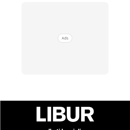
Ads
Pasti pasar ini menjadi tarikan untuk berbelanja lebih-lebih
lagi sewaktu tibanya perayaan besar di Malaysia seperti
hari raya.