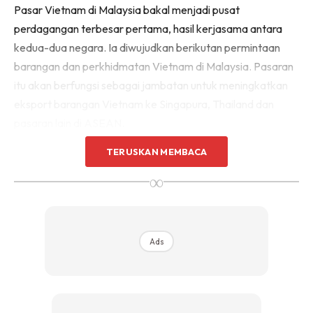
Pasar Vietnam di Malaysia bakal menjadi pusat
perdagangan terbesar pertama, hasil kerjasama antara
kedua-dua negara. Ia diwujudkan berikutan permintaan
barangan dan perkhidmatan Vietnam di Malaysia. Pasaran
itu akan berfungsi sebagai jambatan untuk meningkatkan
eksport barangan Vietnam ke Singapura, Thailand dan
pasaran lain di ASEAN.
TERUSKAN MEMBACA
∞
Ads
Ads