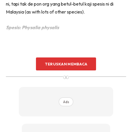
ni, tapi tak de pon org yang betul-betul kaji spesis ni di
Malaysia (as with lots of other species).
Spesis: Physalia physalis
TERUSKAN MEMBACA
∞
Ads
Ads