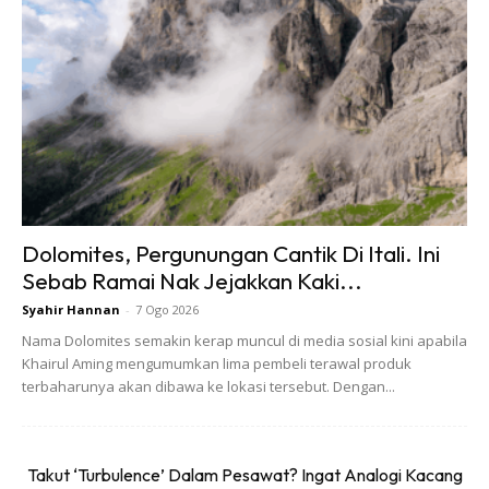
dan di Lautan Pasifik sendiri, terdapat lebih dari satu
spesis sebenarnya (Pontin & Cruickshank, 2012)
Dolomites, Pergunungan Cantik Di Itali. Ini
Sebab Ramai Nak Jejakkan Kaki...
Syahir Hannan
-
7 Ogo 2026
Nama Dolomites semakin kerap muncul di media sosial kini apabila
Khairul Aming mengumumkan lima pembeli terawal produk
terbaharunya akan dibawa ke lokasi tersebut. Dengan...
Takut ‘Turbulence’ Dalam Pesawat? Ingat Analogi Kacang