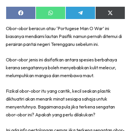
Share
Share
Share
Share
on
on
on
on
Facebook
WhatsApp
Telegram
X
Obor-obor beracun atau ‘Portugese Man O War’ ini
(Twitter)
biasanya mendiami lautan Pasifik namun pernah ditemui di
perairan pantai negeri Terengganu sebelum ini.
Obor-obor jenis ini disifatkan antara spesies berbahaya
kerana sengatannya boleh menyebabkan kulit melecur,
melumpuhkan mangsa dan membawa maut.
Fizikal obor-obor itu yang cantik, kecil seakan plastik
dikhuatiri akan menarik minat sesiapa sahaja untuk
menyentuhnya. Bagaimana pula jika terkena sengatan
obor-obor ini? Apakah yang perlu dilakukan?
Ini ada info pertolongan cemas jika terkena sengatan obor-