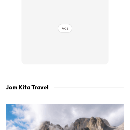
Ads
Walau bagaimanapun, ada pendapat mengatakan ada
Jom Kita Travel
2 spesis; Physalia physalis bertaburan di kawasan
Lautan Atlantik sana, dan Physalia utriculus, bertaburan
di kawasan Lautan Pasifik dan Lautan Hindi.
Kajian genetic menunjukkan P. physalis dari Lautan
Atlantik memang berbeza dari spesis di Lautan Pasifik