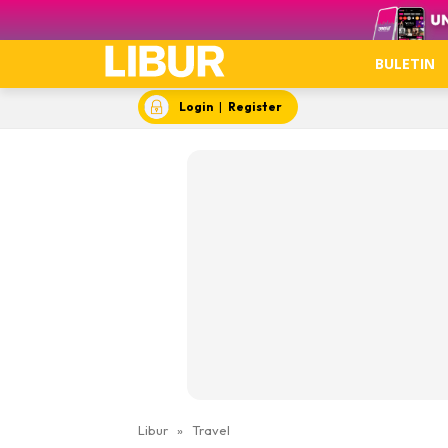
Video
BULETIN
Login
|
Register
Libur
»
Travel