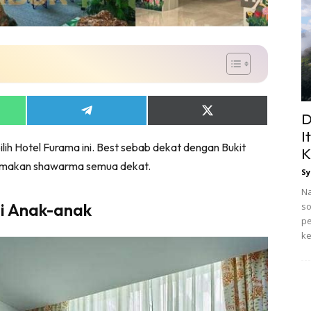
Share
Share
D
on
on
I
App
Telegram
X
pilih Hotel Furama ini. Best sebab dekat dengan Bukit
(Twitter)
K
on, makan shawarma semua dekat.
Sy
Na
si Anak-anak
so
pe
ke