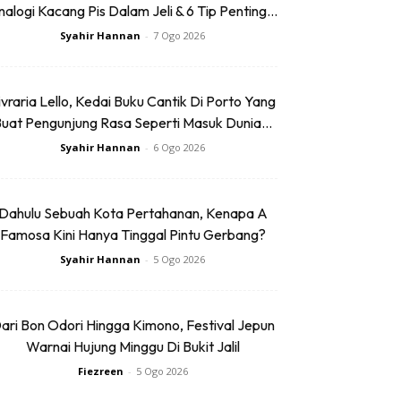
alogi Kacang Pis Dalam Jeli & 6 Tip Penting...
Syahir Hannan
-
7 Ogo 2026
ivraria Lello, Kedai Buku Cantik Di Porto Yang
uat Pengunjung Rasa Seperti Masuk Dunia...
Syahir Hannan
-
6 Ogo 2026
Dahulu Sebuah Kota Pertahanan, Kenapa A
Famosa Kini Hanya Tinggal Pintu Gerbang?
Syahir Hannan
-
5 Ogo 2026
ari Bon Odori Hingga Kimono, Festival Jepun
Warnai Hujung Minggu Di Bukit Jalil
Fiezreen
-
5 Ogo 2026