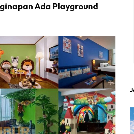
enginapan Ada Playground
 up to date tentang tempat healing dan relax deng
Berlibur dan download
sekarang!
KLIK DI SEENI
J