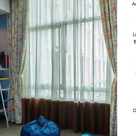
An
L
B
D