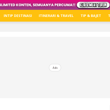
INTIP DESTINASI
ITINERARI & TRAVEL
TIP & BAJET
T
Hub Ideaktiv
Dapatkan tips percutian, perkongsian dan info menari
Ads
Dengan ini saya bersetuju dengan
Terma Penggunaan
dan
P
Langgan Sekarang
Langganan anda telah diterima. Terima kasih!