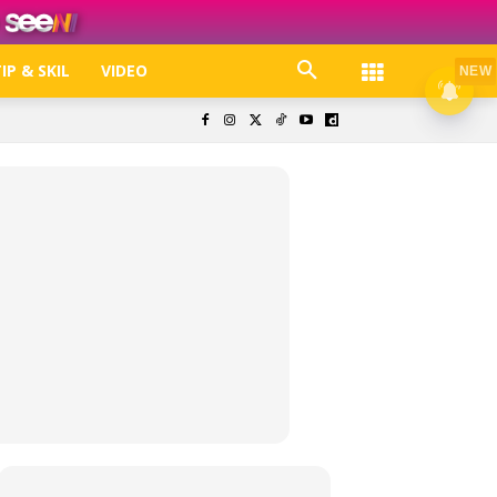
IP & SKIL
VIDEO
NEW
k. Free jer!
olisi Privasi