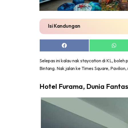
Isi Kandungan
Share
Share
on
on
Facebook
Whats
Selepas ini kalau nak staycation di KL, boleh 
Bintang. Nak jalan ke Times Square, Pavili
Hotel Furama, Dunia Fanta