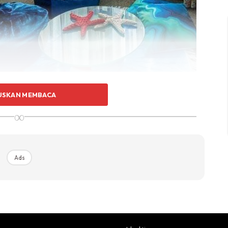
USKAN MEMBACA
∞
Ads