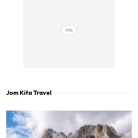
Pantai Teluk Kemang merupakan pantai paling popular di
Ads
Port Dickson. Banyak penginapan popular seperti resort,
hotel dan apartment tersusun sepanjang pantai ini. Bagi
penggemar sukan air, Pantai Teluk Kemang menawarkan
pelbagai aktiviti menarik seperti jet ski, berkayak dan
banana boat.
Lokasi: Pantai Teluk Kemang, 71050 Port Dickson
Jom Kita Travel
Pantai Tanjung Biru