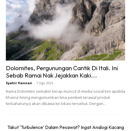
Pantai Tanjung Biru (Blue Lagoon) merupakan pantai yang
terletak didalam teluk kecil berhampiran dengan Cape
Rachado. Air laut di sini kelihatan kebiru-biruan, cetek dan
tenang kerana pantai ini dilindungi oleh teluk membuat
tempat ini sesuai untuk kanak-kanak bermandi laut. Pada
waktu malam pula boleh kelihatan lampu suluhan rumah api
Cape Rachado merentas air laut di hadapan anda.
Lokasi: Batu 10, Jalan Pantai, 71050 Port Dickson
Dolomites, Pergunungan Cantik Di Itali. Ini
Sebab Ramai Nak Jejakkan Kaki...
Pantai Bagan Pinang
Syahir Hannan
-
7 Ogo 2026
Nama Dolomites semakin kerap muncul di media sosial kini apabila
Khairul Aming mengumumkan lima pembeli terawal produk
terbaharunya akan dibawa ke lokasi tersebut. Dengan...
Jika anda lebih gemarkan pantai yang tenang dan tidak
Takut ‘Turbulence’ Dalam Pesawat? Ingat Analogi Kacang
ramai pengunjung, boleh la ke Pantai Bagan Pinang.