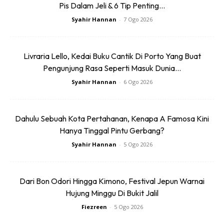
Pis Dalam Jeli & 6 Tip Penting...
Istimewanya di pantai ini mempunyai pokok kayu bakau
Syahir Hannan
-
7 Ogo 2026
yang tumbuh secara semulajadi. Ketika air surut anda boleh
mengikut nelayan tempatan mencari ketam dan kepah di
kawasan berhampiran.
Livraria Lello, Kedai Buku Cantik Di Porto Yang Buat
Pengunjung Rasa Seperti Masuk Dunia...
Lokasi: Batu 3, Jalan Pantai, 71000 Port Dickson
Syahir Hannan
-
6 Ogo 2026
Pantai Saujana
Dahulu Sebuah Kota Pertahanan, Kenapa A Famosa Kini
Hanya Tinggal Pintu Gerbang?
Syahir Hannan
-
5 Ogo 2026
Dari Bon Odori Hingga Kimono, Festival Jepun Warnai
Ads
Hujung Minggu Di Bukit Jalil
Fiezreen
-
5 Ogo 2026