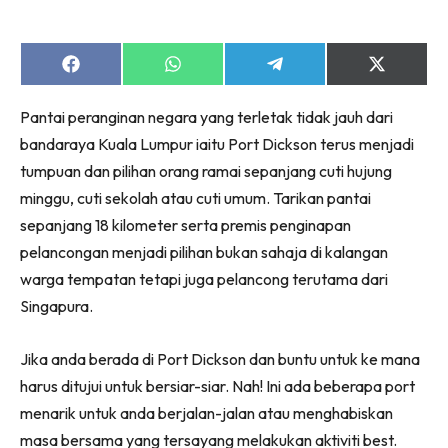
Share
Share
Share
Share
on
on
on
on
Facebook
WhatsApp
Telegram
X
Pantai peranginan negara yang terletak tidak jauh dari
(Twitter)
bandaraya Kuala Lumpur iaitu Port Dickson terus menjadi
tumpuan dan pilihan orang ramai sepanjang cuti hujung
minggu, cuti sekolah atau cuti umum. Tarikan pantai
sepanjang 18 kilometer serta premis penginapan
pelancongan menjadi pilihan bukan sahaja di kalangan
warga tempatan tetapi juga pelancong terutama dari
Singapura.
Jika anda berada di Port Dickson dan buntu untuk ke mana
harus ditujui untuk bersiar-siar. Nah! Ini ada beberapa port
menarik untuk anda berjalan-jalan atau menghabiskan
masa bersama yang tersayang melakukan aktiviti best.