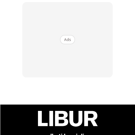
Ads
Pantai Saujana juga merupakan destinasi tumpuan
pengunjung untuk datang bermandi-manda dan bersantai
melihat keindahan laut. Ramai yang menjadikan kawasan ini
sebagai lokasi untuk berkelah dan berkhemah kerana
kawasan persekitaran yang lapang. Kemudahan seperti
tandas awam juga disediakan untuk kegunaan umum.
Lokasi: Jalan Pantai, Batu 4, Pantai Saujana, 71050 Port
Dickson
Pantai Sri Purnama