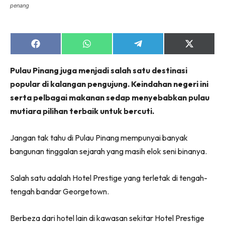
penang
Share
Share
Share
Share
on
on
on
on
Facebook
WhatsApp
Telegram
X
Pulau Pinang juga menjadi salah satu destinasi
(Twitter)
popular di kalangan pengujung. Keindahan negeri ini
serta pelbagai makanan sedap menyebabkan pulau
mutiara pilihan terbaik untuk bercuti.
Jangan tak tahu di Pulau Pinang mempunyai banyak
bangunan tinggalan sejarah yang masih elok seni binanya.
Salah satu adalah Hotel Prestige yang terletak di tengah-
tengah bandar Georgetown.
Berbeza dari hotel lain di kawasan sekitar Hotel Prestige