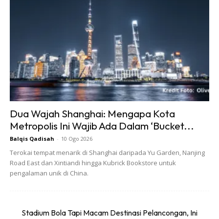
korang akan rasa macam berada di kayangan. Lawa
teruk! Kombinasi warna putih dan rose gold yang
digunakan oleh hotel ini menyerlahkan lagi element
luxurious dan elegant.
Staff hotel sangat attentive dan friendly. Proses untuk
check in juga pantas, tak penat nak menunggu.
Hotel ini mempunyai 162 bilik. Gambar bilik yang saya
Dua Wajah Shanghai: Mengapa Kota
Metropolis Ini Wajib Ada Dalam ‘Bucket...
upload ini merupakan bilik deluxe room, twin. Harga untuk
satu malam adalah RM299.
Balqis Qadisah
-
10 Ogo 2026
Terokai tempat menarik di Shanghai daripada Yu Garden, Nanjing
Road East dan Xintiandi hingga Kubrick Bookstore untuk
pengalaman unik di China.
Stadium Bola Tapi Macam Destinasi Pelancongan, Ini