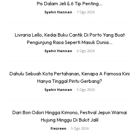
untuk menyebarkan semangat positif dan keceriaan
Pis Dalam Jeli & 6 Tip Penting...
dengan sedaya mungkin. Kami menjemput semua untuk
Syahir Hannan
-
7 Ogo 2026
turut serta dalam sambutan ini secara selamat dari rumah
dan sama-sama bersatu bagi menzahirkan jati diri dan
keunikan negara kita,” ungkap Gerard.
Livraria Lello, Kedai Buku Cantik Di Porto Yang Buat
Pengunjung Rasa Seperti Masuk Dunia...
Syahir Hannan
-
6 Ogo 2026
Dahulu Sebuah Kota Pertahanan, Kenapa A Famosa Kini
Hanya Tinggal Pintu Gerbang?
Ads
Syahir Hannan
-
5 Ogo 2026
Dari Bon Odori Hingga Kimono, Festival Jepun Warnai
Hujung Minggu Di Bukit Jalil
Fiezreen
-
5 Ogo 2026