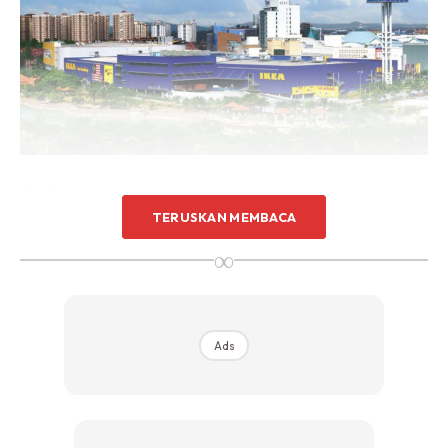
IKEA Malaysia
TERUSKAN MEMBACA
“Kasih sayang rakyat Malaysia terhadap rumah dan
∞
keluarga mereka sangat bertepatan dengan visi IKEA, dan
kami tersentuh hati dengan sokongan dan kasih sayang
yang diberikan. Kami berharap dapat terus berkembang
pesat ketika ramai masih terus menyesuaikan diri dengan
Ads
konsep ruang hidup yang sering berubah-ubah,” demikian
kata Gerard Jansen, Pengarah Peruncitan Negara
(Malaysia), IKEA Asia Tenggara.