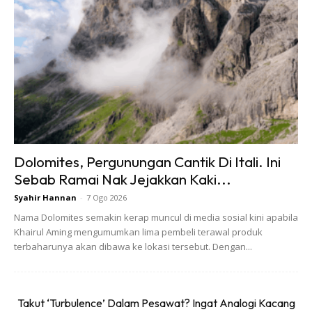
MY IKEA design by Fritilldea
Bagi menghargai sokongan padu rakyat Malaysia selama
ini, IKEA akan menawarkan diskaun istimewa 25% bagi
produk terpilih bermula dari 16 hingga 27 September. Di
Dolomites, Pergunungan Cantik Di Itali. Ini
samping itu, 25% daripada hasil jualan akan disalurkan
Sebab Ramai Nak Jejakkan Kaki...
kepada komuniti yang terkesan akibat wabak COVID-19,
Syahir Hannan
-
7 Ogo 2026
dan akan digunakan bagi menyokong pembelajaran dan
Nama Dolomites semakin kerap muncul di media sosial kini apabila
pengajaran kanak-kanak, serta membangkitkan kesedaran
Khairul Aming mengumumkan lima pembeli terawal produk
terhadap isu kesihatan mental dan menyantuni komuniti
terbaharunya akan dibawa ke lokasi tersebut. Dengan...
kurang berkemampuan.
“Dalam menghadapi tempoh mencabar ini, kami bertekad
Takut ‘Turbulence’ Dalam Pesawat? Ingat Analogi Kacang