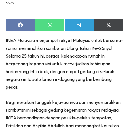
MAIN
Share
Share
Share
Share
on
on
on
on
Facebook
WhatsApp
Telegram
X
IKEA Malaysia menjemput rakyat Malaysia untuk bersama-
(Twitter)
sama memeriahkan sambutan Ulang Tahun Ke-25nya!
Selama 25 tahun ini, gergasi kelengkapan rumah ini
berpegang kepada visi untuk mewujudkan kehidupan
harian yang lebih baik, dengan empat gedung di seluruh
negara serta satu laman e-dagang yang berkembang
pesat.
Bagi meraikan tonggak kejayaannya dan menyemarakkan
sambutan ini sebagai gedung kegemaran rakyat Malaysia,
IKEA bergandingan dengan pelukis-pelukis tempatan,
Fritilldea dan Asyikin Abdullah bagi mengangkat keunikan