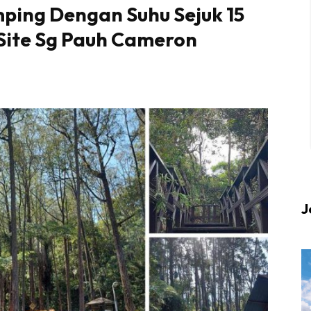
ing Dengan Suhu Sejuk 15
 Site Sg Pauh Cameron
 up to date tentang tempat healing dan relax deng
Berlibur dan download
sekarang!
KLIK DI SEENI
J