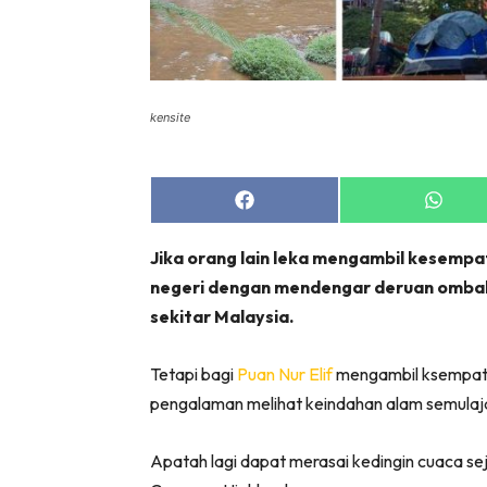
kensite
Share
Share
on
on
Facebook
Whats
Jika orang lain leka mengambil kesempa
negeri dengan mendengar deruan ombak
sekitar Malaysia.
Tetapi bagi
Puan Nur Elif
mengambil ksempatan
pengalaman melihat keindahan alam semulaja
Apatah lagi dapat merasai kedingin cuaca se