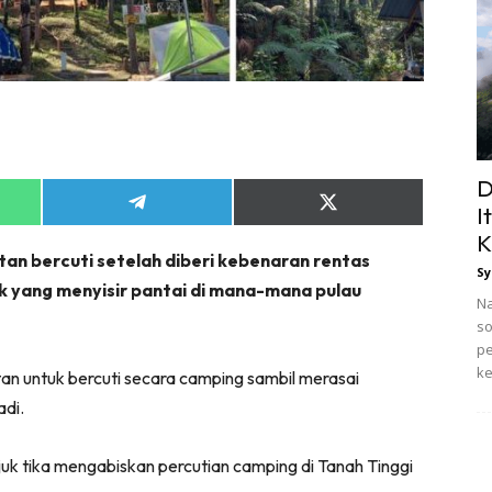
D
Share
Share
I
on
on
K
App
Telegram
X
tan bercuti setelah diberi kebenaran rentas
(Twitter)
Sy
 yang menyisir pantai di mana-mana pulau
Na
so
pe
ke
 untuk bercuti secara camping sambil merasai
di.
juk tika mengabiskan percutian camping di Tanah Tinggi