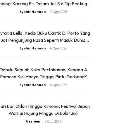
alogi Kacang Pis Dalam Jeli & 6 Tip Penting...
Syahir Hannan
-
7 Ogo 2026
ivraria Lello, Kedai Buku Cantik Di Porto Yang
uat Pengunjung Rasa Seperti Masuk Dunia...
Syahir Hannan
-
6 Ogo 2026
Dahulu Sebuah Kota Pertahanan, Kenapa A
Famosa Kini Hanya Tinggal Pintu Gerbang?
Syahir Hannan
-
5 Ogo 2026
ari Bon Odori Hingga Kimono, Festival Jepun
Warnai Hujung Minggu Di Bukit Jalil
Fiezreen
-
5 Ogo 2026