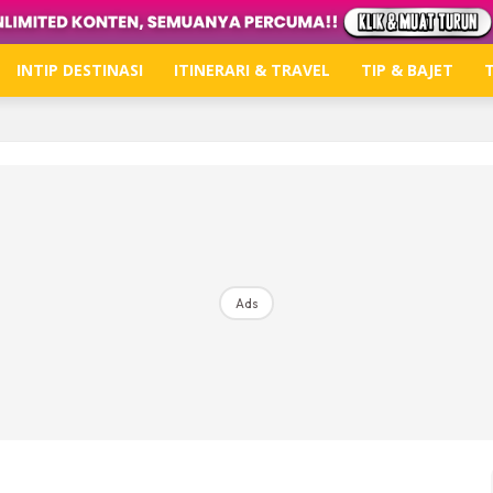
INTIP DESTINASI
ITINERARI & TRAVEL
TIP & BAJET
T
Hub Ideaktiv
Dapatkan tips percutian, perkongsian dan info menari
Ads
Dengan ini saya bersetuju dengan
Terma Penggunaan
dan
P
Langgan Sekarang
Langganan anda telah diterima. Terima kasih!