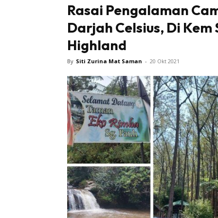
Rasai Pengalaman Camp
Darjah Celsius, Di Kem
Sentiasa
Highland
By
Siti Zurina Mat Saman
-
20 Okt 2021