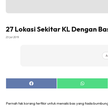
27 Lokasi Sekitar KL Dengan Ba
23 Jul 2019
A
Share
Share
on
on
Facebook
WhatsApp
Pernah tak korang terfikir untuk menaiki bas yang tiada bumbung 