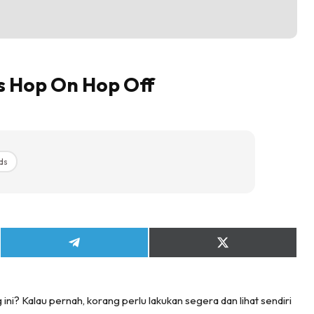
Hub Ideaktiv
s Hop On Hop Off
ds
Share
Share
on
on
Telegram
X
(Twitter)
ini? Kalau pernah, korang perlu lakukan segera dan lihat sendiri