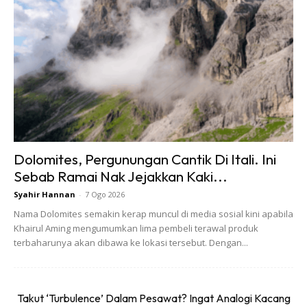
Dolomites, Pergunungan Cantik Di Itali. Ini
Sebab Ramai Nak Jejakkan Kaki...
Syahir Hannan
-
7 Ogo 2026
Pendaki boleh melaporkan diri di sini sebelum memulakan
Nama Dolomites semakin kerap muncul di media sosial kini apabila
pendakian. Terdapat dua trek ke Kem Baha yang berada di
Khairul Aming mengumumkan lima pembeli terawal produk
terbaharunya akan dibawa ke lokasi tersebut. Dengan...
puncak air terjun Jelawang pada ketinggian 1,414 kaki dari
aras laut. Satu trek terus ke trek balak dan satu lagi
menyusuri kaki air terjun Jelawang sebelum masuk ke trek
Takut ‘Turbulence’ Dalam Pesawat? Ingat Analogi Kacang
balak. Pendaki boleh tiba di Kem Baha dalam anggaran