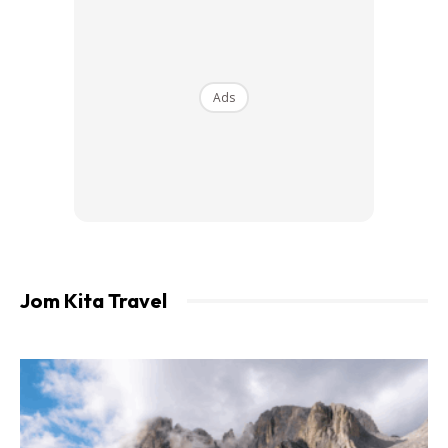
Info Kemudahan & Penginapan
Resort Jelawang berada di kaki Air Terjun Jelawang.
Ads
Resort ini menawarkan kemudahan chalet, bilik mensyuarat,
surau serta tandas. Jika mempunyai stamina yang baik
anda boleh mendaki ke Kem Baha untuk peluang melihat
‘lantai awan’.
Jom Kita Travel