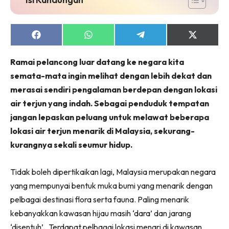
Share
Share
Share
Share
on
on
on
on
Facebook
WhatsApp
Telegram
X
Ramai pelancong luar datang ke negara kita
(Twitter)
semata-mata ingin melihat dengan lebih dekat dan
merasai sendiri pengalaman berdepan dengan lokasi
air terjun yang indah. Sebagai penduduk tempatan
jangan lepaskan peluang untuk melawat beberapa
lokasi air terjun menarik di Malaysia, sekurang-
kurangnya sekali seumur hidup.
Tidak boleh dipertikaikan lagi, Malaysia merupakan negara
yang mempunyai bentuk muka bumi yang menarik dengan
pelbagai destinasi flora serta fauna. Paling menarik
kebanyakkan kawasan hijau masih ‘dara’ dan jarang
‘disentuh’. Terdapat pelbagai lokasi menari di kawasan