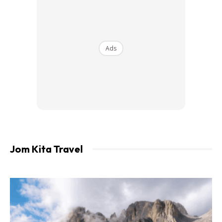
Ads
Jom Kita Travel
Gambar mdrazali.blog
Pasar terapung ni kebiasaannya popular di Thailand, tapi
jangan tak tahu yang pasar sedemikian juga boleh dilawati
di Kelantan atau lebih tepatnya di Kampung Pulau Suri,
Tumpat.