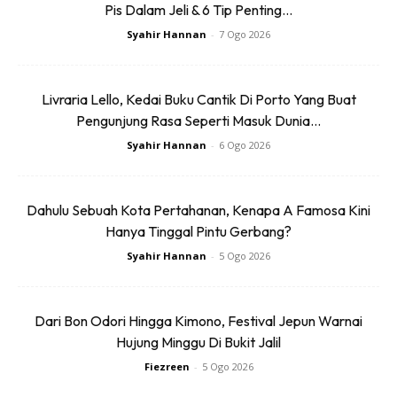
Pasar Malam Wakaf Che Yeh
Pis Dalam Jeli & 6 Tip Penting...
Syahir Hannan
-
7 Ogo 2026
Livraria Lello, Kedai Buku Cantik Di Porto Yang Buat
Pengunjung Rasa Seperti Masuk Dunia...
Syahir Hannan
-
6 Ogo 2026
Dahulu Sebuah Kota Pertahanan, Kenapa A Famosa Kini
Hanya Tinggal Pintu Gerbang?
Syahir Hannan
-
5 Ogo 2026
Dari Bon Odori Hingga Kimono, Festival Jepun Warnai
Gambar pantaipcbhomestay.blogspot.com
Hujung Minggu Di Bukit Jalil
Fiezreen
-
5 Ogo 2026
Kalau anda nak ke sini, pastikan anda memperuntukkan
masa sekurang-kurangnya 3 jam kerana aktiviti cuci mata di