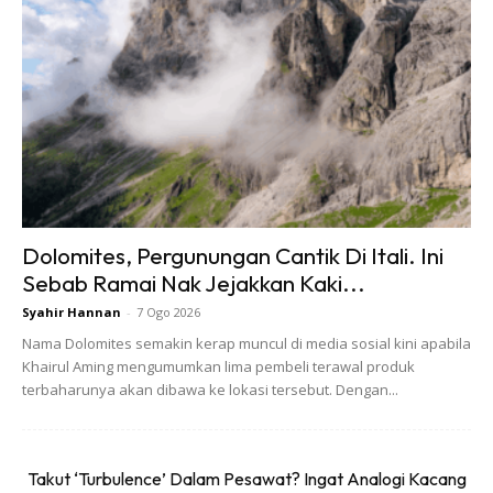
Kepada sesiapa yang minat dengan juadah popular negeri
Kelantan, boleh singgah ke sini sambil merasai pengalaman
ala-ala bercuti ke Thailand. Selain daripada menikmati
juadah makanan di sini, pengunjung juga akan berpeluang
untuk bersiar-siar dan menikmati keindahan yang terdapat
di pasar terapung Kampung Pulau Suri ini.
Dolomites, Pergunungan Cantik Di Itali. Ini
Kepada anda yang ingin ke sini, beri perhatian bahawa
Sebab Ramai Nak Jejakkan Kaki...
pasar ini hanya di buka pada hujung minggu dan ada
Syahir Hannan
-
7 Ogo 2026
bayaran minimal yang dikenakan kepada anda iaitu
Nama Dolomites semakin kerap muncul di media sosial kini apabila
tambang bot. Untuk ke sini, anda boleh datang melalui Jeti
Khairul Aming mengumumkan lima pembeli terawal produk
Kuala Besar yang terletak di Kota Bharu.
terbaharunya akan dibawa ke lokasi tersebut. Dengan...
Waktu operasi: 10:30 – 12:30 setiap Sabtu sahaja
Takut ‘Turbulence’ Dalam Pesawat? Ingat Analogi Kacang