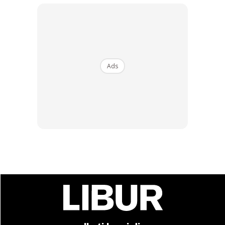
Pasar Malam Wakaf Che Yeh ni pasti membuatkan itinerari
anda drag berjam-jam lamanya.
Ads
Ads
Dengan suasana yang meriah dari awal malam hingga
dinihari keesokkannya, pasar ini memberikan pelbagai
pilihan kepada anda yang ingin mencari pelbagai barang-