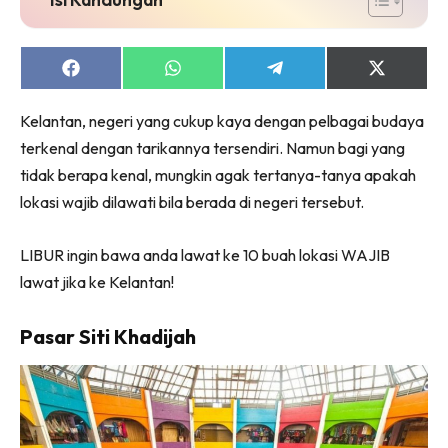
Share
Share
Share
Share
on
on
on
on
Facebook
WhatsApp
Telegram
X
Kelantan, negeri yang cukup kaya dengan pelbagai budaya
(Twitter)
terkenal dengan tarikannya tersendiri. Namun bagi yang
tidak berapa kenal, mungkin agak tertanya-tanya apakah
lokasi wajib dilawati bila berada di negeri tersebut.
LIBUR ingin bawa anda lawat ke 10 buah lokasi WAJIB
lawat jika ke Kelantan!
Pasar Siti Khadijah