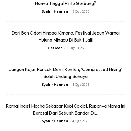
Hanya Tinggal Pintu Gerbang?
Syahir Hannan
-
5 Ogo 2026
Dari Bon Odori Hingga Kimono, Festival Jepun Warnai
Hujung Minggu Di Bukit Jalil
Fiezreen
-
5 Ogo 2026
Selain itu, semua Pusat Konservasi Hidupan Liar dan Pusat
Menyelamat Hidupan Liar turut terbabit dalam penutupan
Jangan Kejar Puncak Demi Konten, ‘Compressed Hiking’
itu, menurut kenyataan itu. Maklumat lanjut boleh didapati
Boleh Undang Bahaya
dengan menghubungi Talian Aduan Hotline Perhilitan di 1-
Syahir Hannan
-
4 Ogo 2026
800-88-5151 yang beroperasi dari 8 pagi hingga 6 petang
setiap hari.
Ramai Ingat Mocha Sekadar Kopi Coklat, Rupanya Nama Ini
Berasal Dari Sebuah Bandar Di...
Syahir Hannan
-
4 Ogo 2026