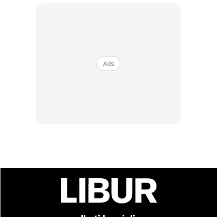
Ads
Ads
Sementara itu, dalam kenyataan berasingan, Institut
Penyelidikan Perhutanan Malaysia (FRIM) pula
memaklumkan penutupan sementara Taman Botani
Kepong dan 'Forest Skywalk'hingga tarikh yang akan
diberitahu nanti.