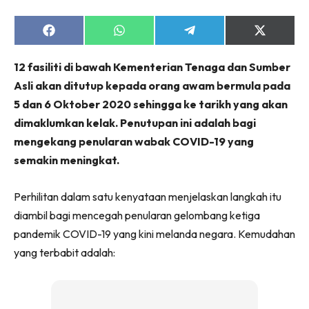
Share
Share
Share
Share
on
on
on
on
Facebook
WhatsApp
Telegram
X
12 fasiliti di bawah Kementerian Tenaga dan Sumber
(Twitter)
Asli akan ditutup kepada orang awam bermula pada
5 dan 6 Oktober 2020 sehingga ke tarikh yang akan
dimaklumkan kelak. Penutupan ini adalah bagi
mengekang penularan wabak COVID-19 yang
semakin meningkat.
Perhilitan dalam satu kenyataan menjelaskan langkah itu
diambil bagi mencegah penularan gelombang ketiga
pandemik COVID-19 yang kini melanda negara. Kemudahan
yang terbabit adalah: