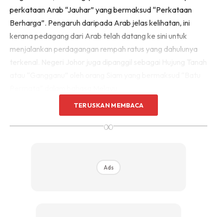
perkataan Arab “Jauhar” yang bermaksud “Perkataan
Berharga”. Pengaruh daripada Arab jelas kelihatan, ini
kerana pedagang dari Arab telah datang ke sini untuk
menjalankan perdagangan rempah ratus yang dahulunya
terkenal. Negeri Johor juga dipanggil sebagai Hujung Tanah
atau “Gangganu” oleh orang Siam yang bermaksud “Batu
Permata” dalam bahasa Melayu.
TERUSKAN MEMBACA
∞
Ads