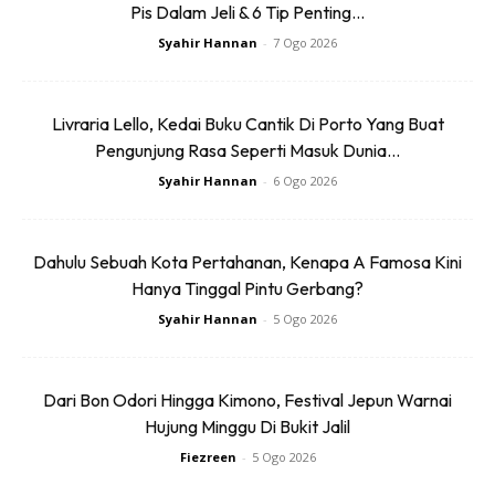
Pis Dalam Jeli & 6 Tip Penting...
Pulau Rawa, Johor. Antaranya
Scuba Diving
dan
Syahir Hannan
-
7 Ogo 2026
Snorkeling
adalah dua aktiviti air yang paling popular di
Pulau Rawa.
Livraria Lello, Kedai Buku Cantik Di Porto Yang Buat
Anda dengan pengembaraan
snorkeling
yang tidak dapat
Pengunjung Rasa Seperti Masuk Dunia...
dilupakan yang dikelilingi oleh pelbagai jenis ikan dan haiwan
Syahir Hannan
-
6 Ogo 2026
marin. Jika anda tidak biasa dengan aktiviti ini, anda boleh
memilih lawatan snorkeling dan menyelam berpandu.
Kursus PADI juga boleh didapati di Orca Scuba, yang
Dahulu Sebuah Kota Pertahanan, Kenapa A Famosa Kini
Hanya Tinggal Pintu Gerbang?
merupakan pusat selam skuba PADI lima bintang.
Syahir Hannan
-
5 Ogo 2026
Dari Bon Odori Hingga Kimono, Festival Jepun Warnai
Hujung Minggu Di Bukit Jalil
Fiezreen
-
5 Ogo 2026