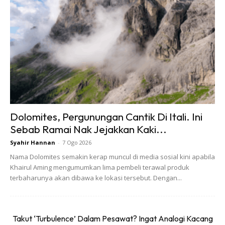
Mersing, Johor. Selain itu, kemudahan tempat letak kereta
yang selamat kepada para pengunjung boleh didapati di
Pejabat Hadapan Mersing.
Dolomites, Pergunungan Cantik Di Itali. Ini
Sebab Ramai Nak Jejakkan Kaki...
Syahir Hannan
-
7 Ogo 2026
Nama Dolomites semakin kerap muncul di media sosial kini apabila
Kredit foto: Pulau Rawa Resort
Khairul Aming mengumumkan lima pembeli terawal produk
terbaharunya akan dibawa ke lokasi tersebut. Dengan...
Pulau Rawa juga dikenali sebagai Pulau Merpati Putih yang
menampilkan terumbu karang di kawasan cetek sehingga
menutupi seluruh permukaan pulau itu!!! Selain itu, terdapat
Takut ‘Turbulence’ Dalam Pesawat? Ingat Analogi Kacang
pelbagai aktiviti yang boleh dilakukan para pelancong di