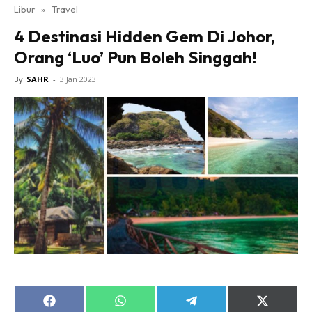
Libur
»
Travel
4 Destinasi Hidden Gem Di Johor,
Orang ‘Luo’ Pun Boleh Singgah!
By
SAHR
-
3 Jan 2023
Share
Share
Share
Share