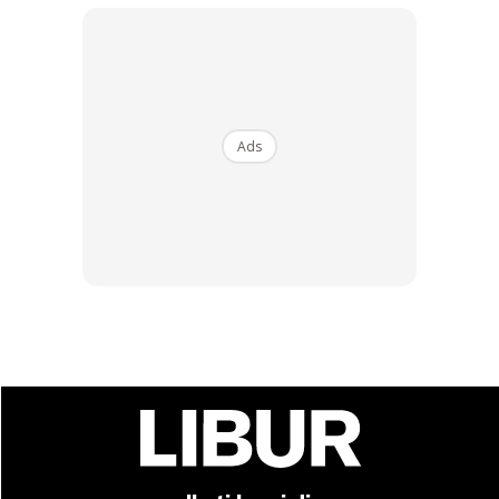
Kredit foto: Pulau Rawa Resort
Manfaatkan laut yang menakjubkan di Pulau Rawa dengan
Ads
S
norkeling
dan
Scuba Diving
seperti yang anda tidak
pernah lakukan sebelum ini!!!
Lokasi: Pulau Rawa, Mersing, Johor.
Ads