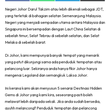
on
on
on
on
Facebook
WhatsApp
Telegram
X
Negeri Johor Darul Takzim atau lebih dikenali sebagai JDT,
(Twitter)
yang terletak di bahagian selatan Semenanjung Malaysia.
Negeri yang menjadi sempadan utama antara Malaysia dan
Singapura ini bersempadan dengan Laut China Selatan di
sebelah timur, Selat Tebrau di sebelah selatan, dan Selat
Melaka di sebelah barat.
Di Johor, kami mempunyai banyak tempat yang menarik
yang patut dikunjungi sama ada penduduk tempatan atau
pelancong luar. Sekiranya anda hanya fikir Johor hanya
mengenai Legoland dan semangkuk Laksa Johor.
Ini kerana kami akan menyusun 5 senarai Destinasi Hidden
Gems di Johor yang kami kira, seseorang pasti boleh
melawat lebih daripada sekali. Jika anda sudah bersedia,
ayuhh melancong!! Penduduk tempatan dan pelancong