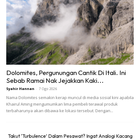
CERMIN MATA
Kaca mata gelap merupakan aksesori yang perlu ada jika
anda mahu berjemur. Kaca mata ini bukan saja berperanan
sebagai satu fesyen tetapi melindungi penglihatan anda
dari terus merasa pedih kerana panahan panas dan pasir
berterbangan. Kaca mata lebar adalah pilihan tepat kerana
lebih menarik.
Dolomites, Pergunungan Cantik Di Itali. Ini
SELUAR PENDEK
Sebab Ramai Nak Jejakkan Kaki...
Syahir Hannan
-
7 Ogo 2026
Tidak semua seluar pendek tampil bergaya untuk ke pantai.
Nama Dolomites semakin kerap muncul di media sosial kini apabila
Seluar pendek berwarna ceria dan sama ada corak atau
Khairul Aming mengumumkan lima pembeli terawal produk
terbaharunya akan dibawa ke lokasi tersebut. Dengan...
plain menjadikan anda seorang beach boy yang kacak dan
menjadi tumpuan.
Takut ‘Turbulence’ Dalam Pesawat? Ingat Analogi Kacang
GAUN