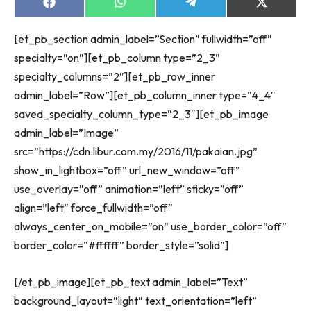
Share
Share
Share
Share
on
on
on
on
Facebook
WhatsApp
Telegram
X
[et_pb_section admin_label=”Section” fullwidth=”off”
(Twitter)
specialty=”on”][et_pb_column type=”2_3″
specialty_columns=”2″][et_pb_row_inner
admin_label=”Row”][et_pb_column_inner type=”4_4″
saved_specialty_column_type=”2_3″][et_pb_image
admin_label=”Image”
src=”https://cdn.libur.com.my/2016/11/pakaian.jpg”
show_in_lightbox=”off” url_new_window=”off”
use_overlay=”off” animation=”left” sticky=”off”
align=”left” force_fullwidth=”off”
always_center_on_mobile=”on” use_border_color=”off”
border_color=”#ffffff” border_style=”solid”]
[/et_pb_image][et_pb_text admin_label=”Text”
background_layout=”light” text_orientation=”left”