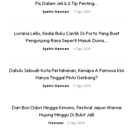
Pis Dalam Jeli & 6 Tip Penting...
Syahir Hannan
-
7 Ogo 2026
Dikenali sebagai sundresses ini buat anda yang mahukan
keseronokan dan keselesaan. Bukan saja berfabrik nipis
yang mudah kering, ia juga ringan dan tampil comel buat
Livraria Lello, Kedai Buku Cantik Di Porto Yang Buat
gadis-gadis pantai.
Pengunjung Rasa Seperti Masuk Dunia...
Syahir Hannan
-
6 Ogo 2026
Merakam keindahan pantai bukan terhad kepada kawasan
sekeliling. Bagi menambah indahnya gambara yang diambil,
sila jangan abaikan cara anda berpakaian. Jika sudah minat
Dahulu Sebuah Kota Pertahanan, Kenapa A Famosa Kini
fesyen, ke mana saja anda pergi fesyen tetap utama.
Hanya Tinggal Pintu Gerbang?
Jangan bataskan minat berfesyen anda walaupun anda
Syahir Hannan
-
5 Ogo 2026
sedang berjalan-jalan di tepi pantai!
Dari Bon Odori Hingga Kimono, Festival Jepun Warnai
Hujung Minggu Di Bukit Jalil
Fiezreen
-
5 Ogo 2026