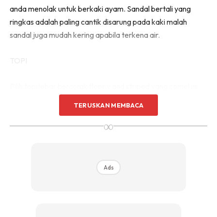
anda menolak untuk berkaki ayam. Sandal bertali yang
ringkas adalah paling cantik disarung pada kaki malah
sandal juga mudah kering apabila terkena air.
TOPI
Pilih topi lebar bercorak floppy and striped yang comel ini.
Corak belang yang semakin popular dan tepi topi yang luas
TERUSKAN MEMBACA
memberi anda lebih perlindungan dari terkena cahaya
∞
matahari.
Scarf kepala juga sesuai jika digayakan dengan gaun maxi
manakala topi fedora sesuai digayakan bersama singlet
Ads
buat lelaki.
PARIO