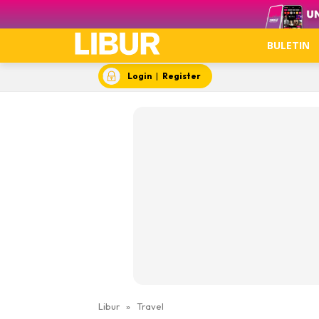
Video
BULETIN
Login
|
Register
Libur
»
Travel