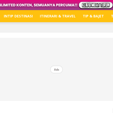
INTIP DESTINASI
ITINERARI & TRAVEL
TIP & BAJET
T
Hub Ideaktiv
Dapatkan tips percutian, perkongsian dan info menari
Ads
Dengan ini saya bersetuju dengan
Terma Penggunaan
dan
P
Langgan Sekarang
Langganan anda telah diterima. Terima kasih!