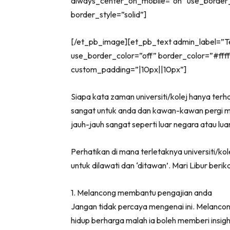
always_center_on_mobile=”on” use_border_c
border_style=”solid”]
[/et_pb_image][et_pb_text admin_label=”Tex
use_border_color=”off” border_color=”#fffff
custom_padding=”|10px||10px”]
Siapa kata zaman universiti/kolej hanya terh
sangat untuk anda dan kawan-kawan pergi me
jauh-jauh sangat seperti luar negara atau lua
Perhatikan di mana terletaknya universiti/k
untuk dilawati dan ‘ditawan’. Mari Libur ber
1. Melancong membantu pengajian anda
Jangan tidak percaya mengenai ini. Melan
hidup berharga malah ia boleh memberi insigh