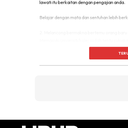
lawati itu berkaitan dengan pengajian anda.
Belajar dengan mata dan sentuhan lebih berk
2. Melancong bermakna bertemu orang baru
Memasuki universiti/kolej sudah tentu cukup
yang sosial. Tetapi dengan melancong, sosial a
TER
Spread your wings dan jangan biarkan sifat 
konfiden dan mesra orang. Tetapi jangan sa
3. Melancong akan melebarkan sempadan a
Semasa melancong anda mungkin akan mengalam
terlepas hentian, salah masuk tempat, tersa
berharga.
Ketahuilah kesemua ini akan mengajar anda 