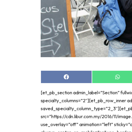
Share
Share
on
on
Facebook
Whats
[et_pb_section admin_label=”Section” fullw
specialty_columns=”2″][et_pb_row_inner a
saved_specialty_column_type=”2_3″][et_p
src=”https://cdn.libur.com.my/2016/11/imag
use_overlay=”off” animation=”left” sticky=”of