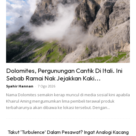
Dolomites, Pergunungan Cantik Di Itali. Ini
Sebab Ramai Nak Jejakkan Kaki...
Syahir Hannan
-
7 Ogo 2026
Bagi rakyat Malaysia yang bersepadan dengan negara
Nama Dolomites semakin kerap muncul di media sosial kini apabila
asing pasti sudah biasa melihat buku berwarna biru muda
Khairul Aming mengumumkan lima pembeli terawal produk
ini. Ini adalah Pas Sempadan iaitu untuk Pas Sempadan
terbaharunya akan dibawa ke lokasi tersebut. Dengan...
Malaysia-Thailand dan Pas Lintas-Batas Indonesia.
Takut ‘Turbulence’ Dalam Pesawat? Ingat Analogi Kacang