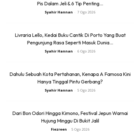
Pis Dalam Jeli & 6 Tip Penting...
Syahir Hannan
-
7 Ogo 2026
Ads
Livraria Lello, Kedai Buku Cantik Di Porto Yang Buat
Pengunjung Rasa Seperti Masuk Dunia...
Syahir Hannan
-
6 Ogo 2026
Dahulu Sebuah Kota Pertahanan, Kenapa A Famosa Kini
Pas Sempadan Thailand-Malaysia
-Dikeluarkan
Hanya Tinggal Pintu Gerbang?
kepada warganegara Malaysia dan penduduk tetap
Syahir Hannan
-
5 Ogo 2026
Malaysia yang berketurunan Thailand yang menetap
lebih tiga tahun di Kelantan, Perlis, Kedah atau Perak.
Tempoh sah laku adalah 6 bulan dari tarikh yang
Dari Bon Odori Hingga Kimono, Festival Jepun Warnai
dimohon.
Hujung Minggu Di Bukit Jalil
Fiezreen
-
5 Ogo 2026
Pas Lintas Batas Malaysia-Indonesia
-Dikeluarkan
kepada warganegara Malaysia yang menetap melebihi