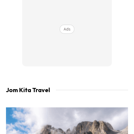
arahan supaya pasport seseorang itu ditahan sekiranya
mahkamah merasakan seseorang itu perlu dilarang keluar
negara.
Ads
Pas Sempadan (Buku Berwarna Biru)
Jom Kita Travel