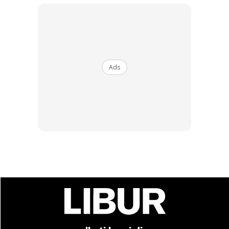
tempoh enam bulan di dalam daerah Pentadbiran
Pensiangan, Tenom, Sipitang dan Tawau dalam negeri
Sabah dan Lundu, Bau, Kuching, Serian, Simanggang dan
Lubok Antu dalam negeri Sarawak. Tempoh sah laku
Ads
adalah satu tahun dari tarikh mula dikeluarkan dan boleh
digunakan untuk beberapa kali perjalanan. Kebenaran
untuk berada di Indonesia tidak melebihi 30 hari untuk
setiap kali masuk.
Pasport Terhad Ke Brunei (Buku Berwarna Biru Tua)