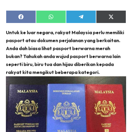
Share
Share
Share
Share
on
on
on
on
Facebook
WhatsApp
Telegram
X
Untuk ke luar negara, rakyat Malaysia perlu memiliki
(Twitter)
pasport atau dokumen perjalanan yang berkaitan.
Anda dah biasa lihat pasport berwarna merah
bukan? Tahukah anda wujud pasport berwarna lain
seperti biru, biru tua dan hijau diberikan kepada
rakyat kita mengikut beberapa kategori.