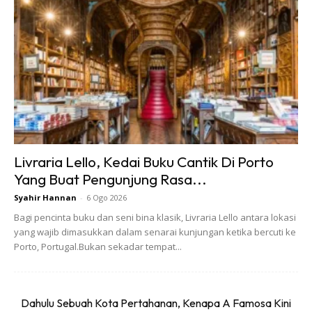
Faham? Ke tak faham? Maksud dia, apa sahaja
penerbangan ke luar negara, tak kisah menaiki apa-apa
jenis pesawat yang akan terbang dari mana-mana
lapangan terbang dalam Malaysia akan tertakluk kepada
peraturan ini.
Livraria Lello, Kedai Buku Cantik Di Porto
Yang Buat Pengunjung Rasa...
Syahir Hannan
-
6 Ogo 2026
Bagi pencinta buku dan seni bina klasik, Livraria Lello antara lokasi
Ads
yang wajib dimasukkan dalam senarai kunjungan ketika bercuti ke
Porto, Portugal.Bukan sekadar tempat...
Dahulu Sebuah Kota Pertahanan, Kenapa A Famosa Kini