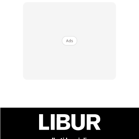
Ads
Ini contoh container yang dibenarkan dibawa ke dalam kabin pesawat.
Beg plastik ini mesti diberikan kepada AVSEC secara
berasingan daripada bagasi tangan dan barangan lain untuk
diperiksa menggunakan X-ray. Untuk cecair, gel atau
aerosol yang dibeli daripada kedai lapangan terbang atau
kawasan bebas cukai, barangan itu mesti diletakkan dalam
beg plastik
Security Temper-Evident Bags
(STEBs) dan
resit mesti dilampirkan sebagai bukti pembelian.
Jadi apa persediaan yang perlu kita buat sebelum ke
lapangan terbang?