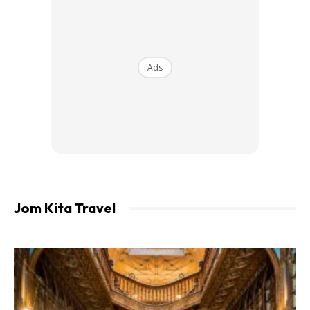
Siapa yang tertakluk kepada peraturan ni?
Ads
Okay, panduan daripada laman sesawang KLIA jelas
menyatakan
semua penumpang antarabangsa yang
berlepas atau transit (menukar penerbangan)
menaiki penerbangan komersial (termasuk
penerbangan carter) di semua lapangan terbang
antarabangsa di Malaysia tertakluk kepada
Jom Kita Travel
peraturan ini.
Selain daripada itu, peraturan ini
juga tertakluk kepada
semua penumpang yang akan menaiki pesawat
antarabangsa yang berlepas di lapangan terbang
domestik
di Malaysia.