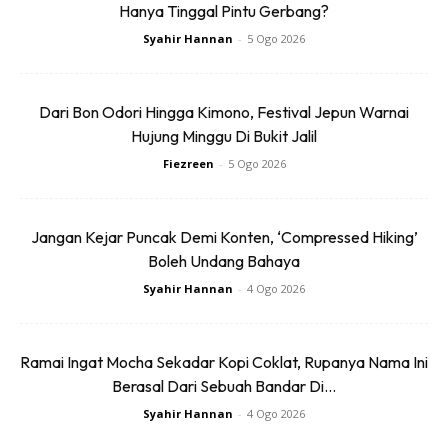
Hanya Tinggal Pintu Gerbang?
Syahir Hannan
-
5 Ogo 2026
Tapi, tak akan tak ada kelonggaran?
Ada. Ada kelonggaran yang diberikan kepada penumpang.
Dari Bon Odori Hingga Kimono, Festival Jepun Warnai
Hanya bekas
cecair, gel atau aerosol tidak melebihi
Hujung Minggu Di Bukit Jalil
100ml setiap satu dibenarkan dan dikehendaki
Fiezreen
-
5 Ogo 2026
dibawa dalam beg plastik boleh tutup semula
dengan kapasiti maksimum tidak melebihi 1 liter.
Jangan Kejar Puncak Demi Konten, ‘Compressed Hiking’
Boleh Undang Bahaya
Syahir Hannan
-
4 Ogo 2026
Ramai Ingat Mocha Sekadar Kopi Coklat, Rupanya Nama Ini
Berasal Dari Sebuah Bandar Di...
Syahir Hannan
-
4 Ogo 2026