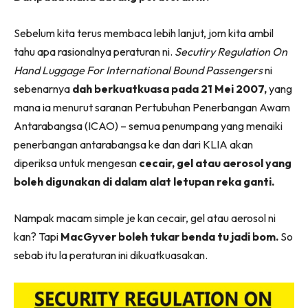
Sebelum kita terus membaca lebih lanjut, jom kita ambil
tahu apa rasionalnya peraturan ni.
Secutiry Regulation On
Hand Luggage For International Bound Passengers
ni
sebenarnya
dah berkuatkuasa pada 21 Mei 2007,
yang
mana ia menurut saranan Pertubuhan Penerbangan Awam
Antarabangsa (ICAO) – semua penumpang yang menaiki
penerbangan antarabangsa ke dan dari KLIA akan
diperiksa untuk mengesan
cecair, gel atau aerosol yang
boleh digunakan di dalam alat letupan reka ganti.
Nampak macam simple je kan cecair, gel atau aerosol ni
kan? Tapi
MacGyver boleh tukar benda tu jadi bom.
So
sebab itu la peraturan ini dikuatkuasakan.