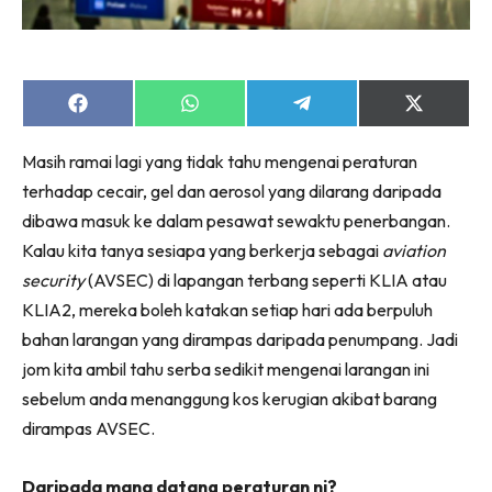
Share
Share
Share
Share
on
on
on
on
Facebook
WhatsApp
Telegram
X
Masih ramai lagi yang tidak tahu mengenai peraturan
(Twitter)
terhadap cecair, gel dan aerosol yang dilarang daripada
dibawa masuk ke dalam pesawat sewaktu penerbangan.
Kalau kita tanya sesiapa yang berkerja sebagai
aviation
security
(AVSEC) di lapangan terbang seperti KLIA atau
KLIA2, mereka boleh katakan setiap hari ada berpuluh
bahan larangan yang dirampas daripada penumpang. Jadi
jom kita ambil tahu serba sedikit mengenai larangan ini
sebelum anda menanggung kos kerugian akibat barang
dirampas AVSEC.
Daripada mana datang peraturan ni?