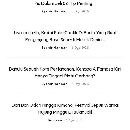
Pis Dalam Jeli & 6 Tip Penting...
Syahir Hannan
-
7 Ogo 2026
Livraria Lello, Kedai Buku Cantik Di Porto Yang Buat
Pengunjung Rasa Seperti Masuk Dunia...
Anda mungkin berminat dengan
Syahir Hannan
-
6 Ogo 2026
Dahulu Sebuah Kota Pertahanan, Kenapa A Famosa Kini
Hanya Tinggal Pintu Gerbang?
Syahir Hannan
-
5 Ogo 2026
Dari Bon Odori Hingga Kimono, Festival Jepun Warnai
SHOPEE MY
SHOPEE MY
Hujung Minggu Di Bukit Jalil
CENDAWAN RANGUP BY
[500g – 1kg] Frozen Halal
Fiezreen
-
5 Ogo 2026
HERO CHEF
Dimsum / Dimsum Sejuk
B...