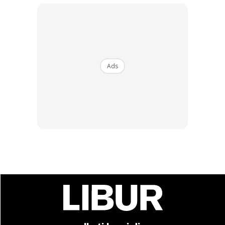
RM14.6
RM24
RM14.6
RM49
Buy Now
Buy Now
1
/
5
❮
❯
Ads
Ads