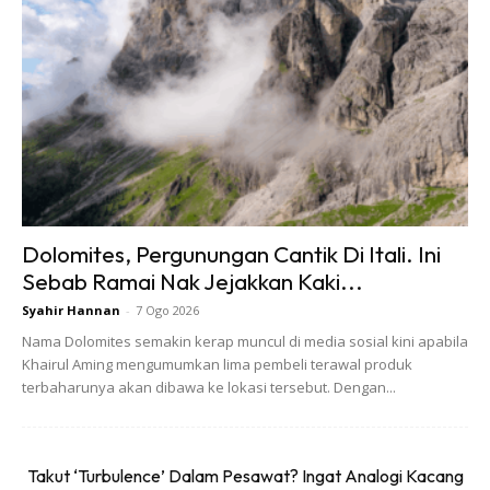
“Ketika saya bercakap dengan doktor di New York tentang
perkara ini, seorang daripadanya menganggap
penggunaan topeng muka adalah satu bentuk perbezaan
budaya. Hong Kong Phoenix Television juga bertanyakan
soalan sama. Saya mahu semua media berkongsi mesej ini.
Penggunaan topeng muka bukan satu budaya kerana
Dolomites, Pergunungan Cantik Di Itali. Ini
terdapat alasan saintifik untuk perlindungan dan ia telah
Sebab Ramai Nak Jejakkan Kaki...
diiktiraf,” jelasnya.
Syahir Hannan
-
7 Ogo 2026
Nama Dolomites semakin kerap muncul di media sosial kini apabila
Jangan Ambil Mudah Pesakit Gejala Ringan
Khairul Aming mengumumkan lima pembeli terawal produk
terbaharunya akan dibawa ke lokasi tersebut. Dengan...
Takut ‘Turbulence’ Dalam Pesawat? Ingat Analogi Kacang