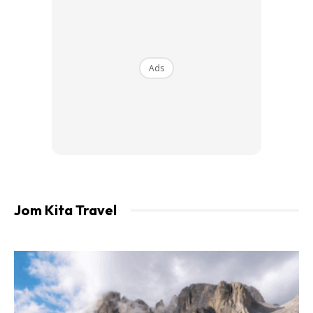
Ads
Beliau turut mengulas tentang isu topeng muka yang
dianggap sebagai isu budaya oleh segelintir pihak.
Jom Kita Travel
Ads