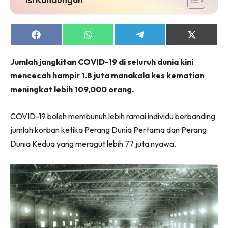
Share
Share
Share
Share
on
on
on
on
Facebook
WhatsApp
Telegram
X
Jumlah jangkitan COVID-19 di seluruh dunia kini
(Twitter)
mencecah hampir 1.8 juta manakala kes kematian
meningkat lebih 109,000 orang.
COVID-19 boleh membunuh lebih ramai individu berbanding
jumlah korban ketika Perang Dunia Pertama dan Perang
Dunia Kedua yang meragut lebih 77 juta nyawa.