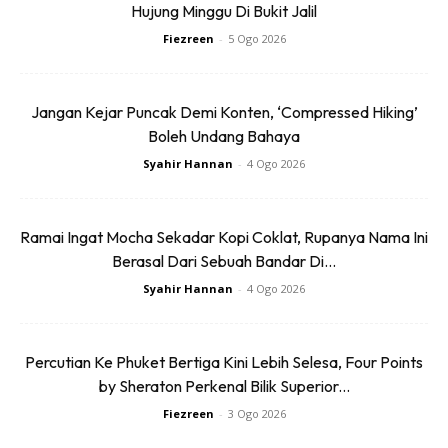
Hujung Minggu Di Bukit Jalil
Ads
Fiezreen
-
5 Ogo 2026
Jangan Kejar Puncak Demi Konten, ‘Compressed Hiking’
Boleh Undang Bahaya
Syahir Hannan
-
4 Ogo 2026
Sambutan Hari
Ramai Ingat Mocha Sekadar Kopi Coklat, Rupanya Nama Ini
Kebangsaan
Berasal Dari Sebuah Bandar Di...
Syahir Hannan
-
4 Ogo 2026
Percutian Ke Phuket Bertiga Kini Lebih Selesa, Four Points
by Sheraton Perkenal Bilik Superior...
Fiezreen
-
3 Ogo 2026