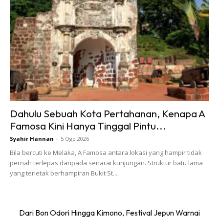
Bagi yang tidak menyambut perayaan aidiladha, anda
Dahulu Sebuah Kota Pertahanan, Kenapa A
boleh melancong ke Brunei pada masa ini. Ada banyak
Famosa Kini Hanya Tinggal Pintu...
sambutan yang boleh dilakukan di sana malah anda
Syahir Hannan
-
5 Ogo 2026
berpeluang untuk bertemu dengan Sultan dan Permaisuri.
Bila bercuti ke Melaka, A Famosa antara lokasi yang hampir tidak
pernah terlepas daripada senarai kunjungan. Struktur batu lama
yang terletak berhampiran Bukit St....
Dari Bon Odori Hingga Kimono, Festival Jepun Warnai