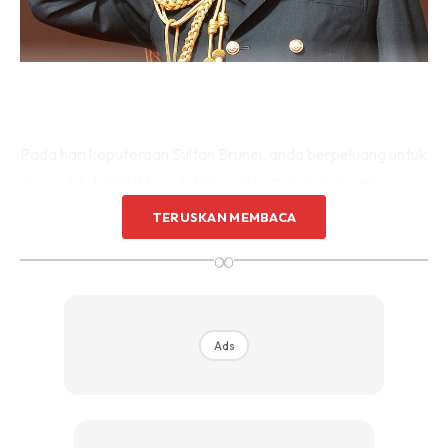
Pada hari keputeraan Sultan Brunei, anda berpeluang untuk
masuk ke dalam istana Sultan dan ini merupakan peluang
yang terbaik untuk anda mencipta momen dan kenangan
TERUSKAN MEMBACA
dalam masa cuti anda. Tapi pastikan anda berpakaian
∞
menutup aurat tidak kira sama ada lelaki mahupun
perempuan (perempuan wajib bertudung). Jika tidak, anda
tidak dibenarkan masuk ke dalam istana. Menurut rakyat
tempatan Brunei, anda berpeluang untuk melihat koleksi
Ads
kereta Sultan Brunai yang ada di dalam istana tersebut.