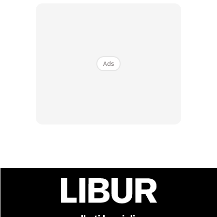
Ads
Sekiranya anda seseorang yang sukakan bunga api, bercuti
ke Brunei pada masa sambutan Hari Kebangsaan adalah
masa yang sesuai. Sambutan Hari Kebangsaan Brunei
Darussalam diadakan setiap 23 Februari.
Anda mungkin berminat dengan