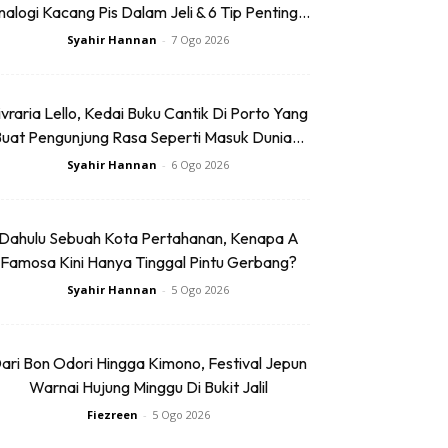
alogi Kacang Pis Dalam Jeli & 6 Tip Penting...
Syahir Hannan
-
7 Ogo 2026
ivraria Lello, Kedai Buku Cantik Di Porto Yang
uat Pengunjung Rasa Seperti Masuk Dunia...
Syahir Hannan
-
6 Ogo 2026
Dahulu Sebuah Kota Pertahanan, Kenapa A
Famosa Kini Hanya Tinggal Pintu Gerbang?
Syahir Hannan
-
5 Ogo 2026
ari Bon Odori Hingga Kimono, Festival Jepun
Warnai Hujung Minggu Di Bukit Jalil
Fiezreen
-
5 Ogo 2026