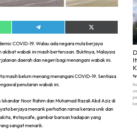
Share
Share
on
on
App
Telegram
X
ndemic COVID-19. Walau ada negara mula berjaya
(Twitter)
D
n akibat wabak ini masih berterusan. Buktinya, Malaysia
I
alanan daerah dan negeri bagi menangani wabak ini.
K
 Kita masih belum menang menangani COVID-19.
Sentiasa
Sy
gawal penularan wabak ini.
Na
so
pe
tan Iskandar Noor Rahim dan Muhamad Razali Abd Aziz di
ke
rnyata berjaya menarik perhatian ramai kerana unik dan
agakita, #staysafe, gambar barisan hadapan yang
 yang sangat menarik.