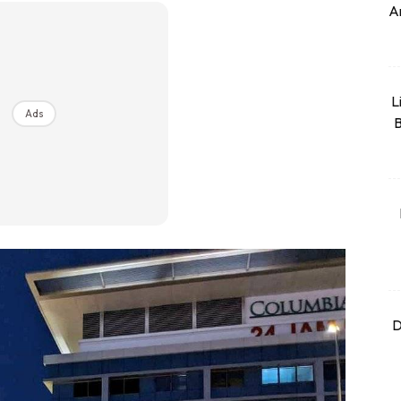
An
L
Ads
B
D