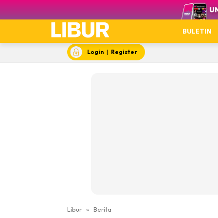
Video
BULETIN
Login
|
Register
Libur
»
Berita