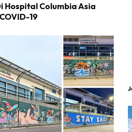
Di Hospital Columbia Asia
 COVID-19
 up to date tentang tempat healing dan relax deng
Berlibur dan download
sekarang!
KLIK DI SEENI
J