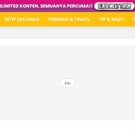
INTIP DESTINASI
ITINERARI & TRAVEL
TIP & BAJET
T
Hub Ideaktiv
Dapatkan tips percutian, perkongsian dan info menari
Ads
Dengan ini saya bersetuju dengan
Terma Penggunaan
dan
P
Langgan Sekarang
Langganan anda telah diterima. Terima kasih!