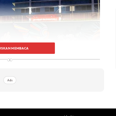
USKAN MEMBACA
∞
Ads