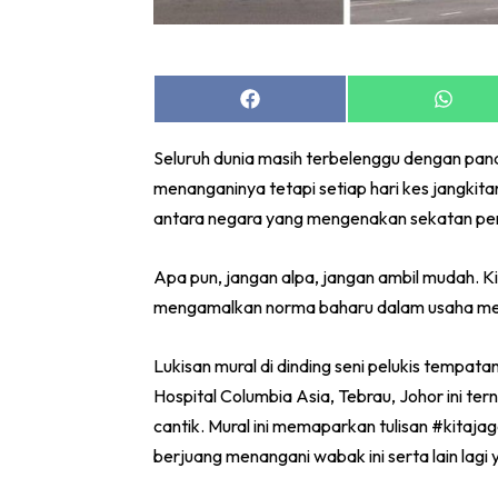
Share
Share
on
on
Facebook
Whats
Seluruh dunia masih terbelenggu dengan pa
menanganinya tetapi setiap hari kes jangkita
antara negara yang mengenakan sekatan perj
Apa pun, jangan alpa, jangan ambil mudah.
mengamalkan norma baharu dalam usaha men
Lukisan mural di dinding seni pelukis tempa
Hospital Columbia Asia, Tebrau, Johor ini te
cantik. Mural ini memaparkan tulisan #kitaj
berjuang menangani wabak ini serta lain lagi