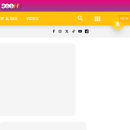
IP & SKIL
VIDEO
NEW
k. Free jer!
olisi Privasi