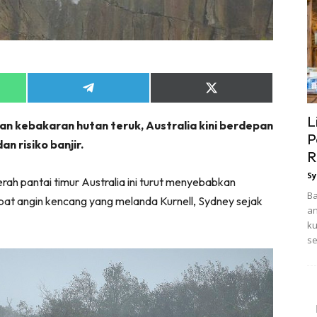
Share
Share
on
on
App
Telegram
X
L
n kebakaran hutan teruk, Australia kini berdepan
(Twitter)
P
n risiko banjir.
R
Sy
h pantai timur Australia ini turut menyebabkan
Ba
kibat angin kencang yang melanda Kurnell, Sydney sejak
an
ku
se