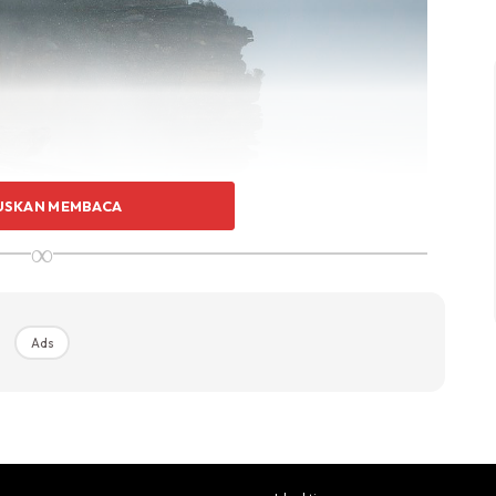
USKAN MEMBACA
∞
Ads