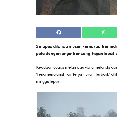
Share
Share
on
on
Facebook
Whats
Selapas dilanda musim kemarau, kemudia
pula dengan angin kencang, hujan lebat da
Keadaan cuaca melampau yang melanda daera
‘fenomena anah’ air terjun turun ‘terbalik’ a
minggu lepas.