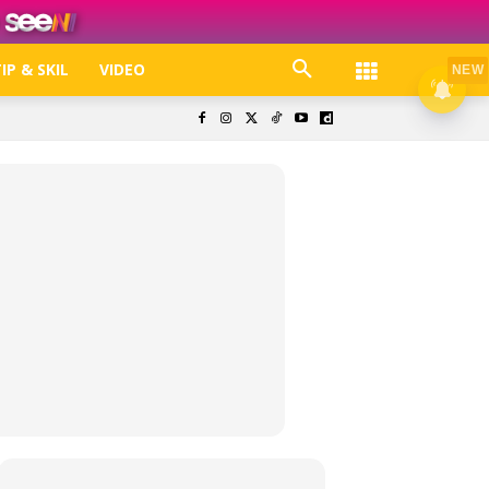
IP & SKIL
VIDEO
NEW
k. Free jer!
olisi Privasi