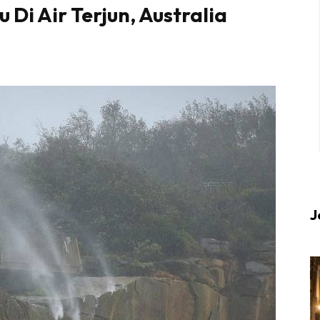
Di Air Terjun, Australia
 up to date tentang tempat healing dan relax deng
Berlibur dan download
sekarang!
KLIK DI SEENI
J