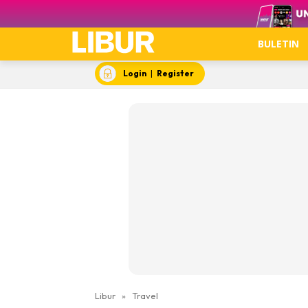
Video
BULETIN
Login
|
Register
Libur
»
Travel