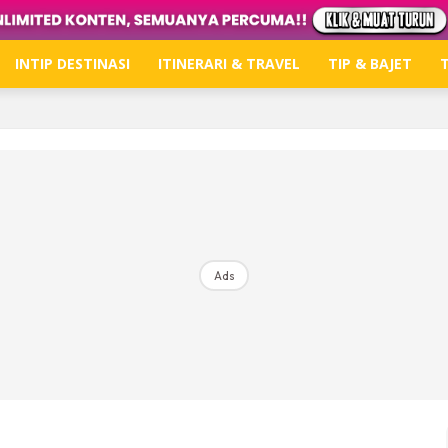
INTIP DESTINASI
ITINERARI & TRAVEL
TIP & BAJET
T
Hub Ideaktiv
Dapatkan tips percutian, perkongsian dan info menari
Ads
Dengan ini saya bersetuju dengan
Terma Penggunaan
dan
P
Langgan Sekarang
Langganan anda telah diterima. Terima kasih!