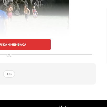
USKAN MEMBACA
∞
Ads
nfo menarik untuk anda travel dan bercuti especially
emoga bermanfaat untuk semua..
ulisan beliau dikekal 100% dalam bentuk original.