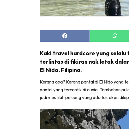
Share
Share
on
on
Facebook
Whats
Kaki travel hardcore yang selalu
terlintas di fikiran nak letak dal
El Nido, Filipina.
Kerana apa? Kerana pantai di El Nido yang te
pantai yang tercantik di dunia. Tambahan pula
jadi mestilah peluang yang ada tak akan dilepa