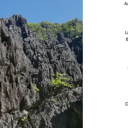
An
L
B
D