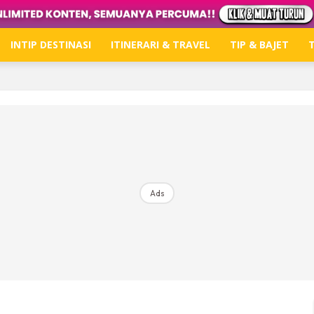
INTIP DESTINASI
ITINERARI & TRAVEL
TIP & BAJET
T
Hub Ideaktiv
Dapatkan tips percutian, perkongsian dan info menari
Ads
Dengan ini saya bersetuju dengan
Terma Penggunaan
dan
P
Langgan Sekarang
Langganan anda telah diterima. Terima kasih!