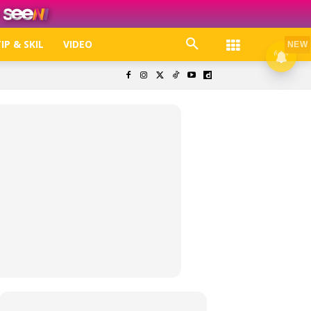
IP & SKIL
VIDEO
NEW
k. Free jer!
olisi Privasi