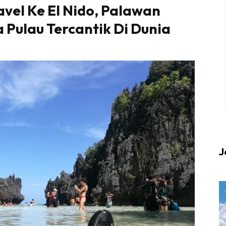
avel Ke El Nido, Palawan
ra Pulau Tercantik Di Dunia
 up to date tentang tempat healing dan relax deng
Berlibur dan download
sekarang!
KLIK DI SEENI
J