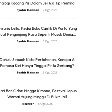
alogi Kacang Pis Dalam Jeli & 6 Tip Penting...
Syahir Hannan
-
7 Ogo 2026
ivraria Lello, Kedai Buku Cantik Di Porto Yang
uat Pengunjung Rasa Seperti Masuk Dunia...
Syahir Hannan
-
6 Ogo 2026
Dahulu Sebuah Kota Pertahanan, Kenapa A
Famosa Kini Hanya Tinggal Pintu Gerbang?
Syahir Hannan
-
5 Ogo 2026
ari Bon Odori Hingga Kimono, Festival Jepun
Warnai Hujung Minggu Di Bukit Jalil
Fiezreen
-
5 Ogo 2026