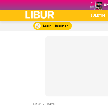
Video
BULETIN
Login
|
Register
Libur
»
Travel