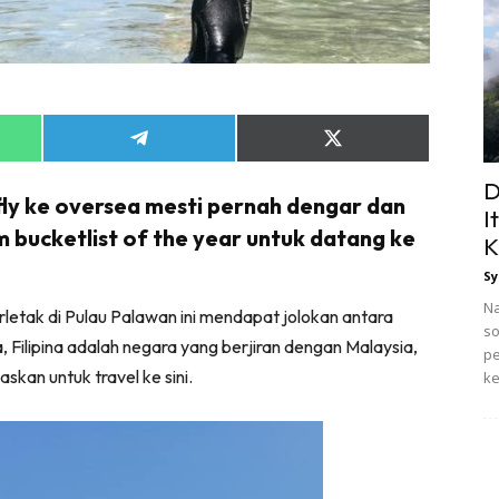
Share
Share
on
on
App
Telegram
X
D
(Twitter)
 fly ke oversea mesti pernah dengar dan
I
am bucketlist of the year untuk datang ke
K
Sy
Na
rletak di Pulau Palawan ini mendapat jolokan antara
so
, Filipina adalah negara yang berjiran dengan Malaysia,
pe
skan untuk travel ke sini.
ke