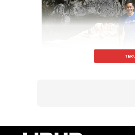
TER
Jadi, entri ini
Romi Zunaidi
ada perincian dan i
yang nak travel solo ke El Nido, Filipina! S
p/s: perkongsian dari
Romi Zunaidi
ini tidak diubah sedikit pun dan pen