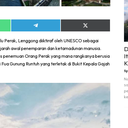
Share
Share
on
on
App
Telegram
X
lu Perak, Lenggong diiktiraf oleh UNESCO sebagai
(Twitter)
D
ejarah awal penemparan dan ketamadunan manusia.
I
as penemuan Orang Perak yang mana rangkanya berusia
K
i Fua Gunung Runtuh yang terletak di Bukit Kepala Gajah
Sy
Na
so
pe
ke