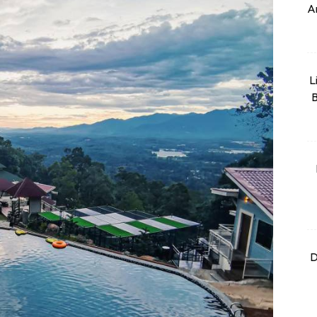
An
L
B
D