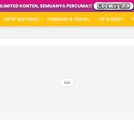
INTIP DESTINASI
ITINERARI & TRAVEL
TIP & BAJET
T
Hub Ideaktiv
Dapatkan tips percutian, perkongsian dan info menari
Ads
Dengan ini saya bersetuju dengan
Terma Penggunaan
dan
P
Langgan Sekarang
Langganan anda telah diterima. Terima kasih!