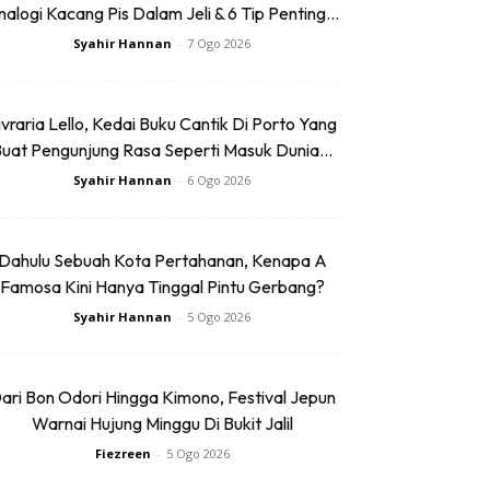
alogi Kacang Pis Dalam Jeli & 6 Tip Penting...
Syahir Hannan
-
7 Ogo 2026
ivraria Lello, Kedai Buku Cantik Di Porto Yang
uat Pengunjung Rasa Seperti Masuk Dunia...
Syahir Hannan
-
6 Ogo 2026
Dahulu Sebuah Kota Pertahanan, Kenapa A
Famosa Kini Hanya Tinggal Pintu Gerbang?
Syahir Hannan
-
5 Ogo 2026
ari Bon Odori Hingga Kimono, Festival Jepun
Warnai Hujung Minggu Di Bukit Jalil
Fiezreen
-
5 Ogo 2026