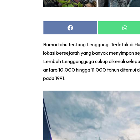
Share
Share
on
on
Facebook
Whats
Ramai tahu tentang Lenggong. Terletak di Hu
lokasi bersejarah yang banyak menyimpan s
Lembah Lenggong juga cukup dikenali selep
antara 10,000 hingga 11,000 tahun ditemui d
pada 1991.