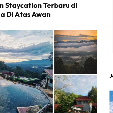
an Staycation Terbaru di
a Di Atas Awan
 up to date tentang tempat healing dan relax deng
Berlibur dan download
sekarang!
KLIK DI SEENI
J