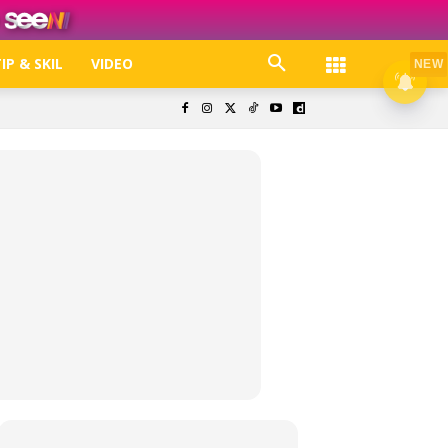
IP & SKIL
VIDEO
NEW
k. Free jer!
olisi Privasi