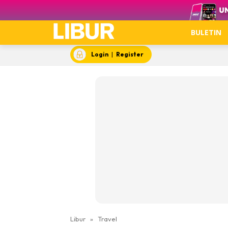
Video
BULETIN
Login
|
Register
Libur
»
Travel