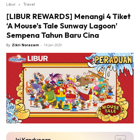
Libur
»
Travel
[LIBUR REWARDS] Menangi 4 Tiket
‘A Mouse’s Tale Sunway Lagoon’
Sempena Tahun Baru Cina
By
Zikri Norazam
-
14 Jan 2020
Isi Kandungan