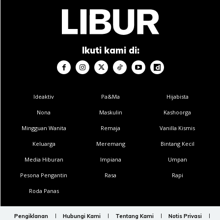
Ikuti kami di:
LIBUR REWARDS | Menangi 4 Tiket
'A Mouse's Tale Sunway Lagoon'
Ideaktiv
Pa&Ma
Hijabista
Untuk penyertaan lengkapkan butiran diri dan jawab soalan
Nona
Maskulin
Kashoorga
berikut.
Mingguan Wanita
Remaja
Vanilla Kismis
Keluarga
Meremang
Bintang Kecil
Nama
Media Hiburan
Impiana
Umpan
Pesona Pengantin
Rasa
Rapi
Roda Panas
Phone
Nombor Telefon
*
Number
*
Pengiklanan
Hubungi Kami
Tentang Kami
Notis Privasi
P