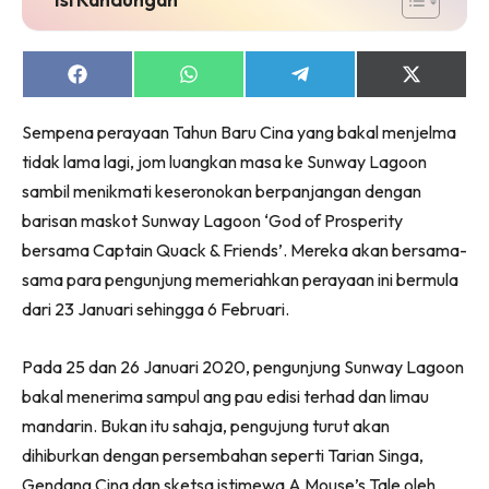
Share
Share
Share
Share
on
on
on
on
Facebook
WhatsApp
Telegram
X
Sempena perayaan Tahun Baru Cina yang bakal menjelma
(Twitter)
tidak lama lagi, jom luangkan masa ke Sunway Lagoon
sambil menikmati keseronokan berpanjangan dengan
barisan maskot Sunway Lagoon ‘God of Prosperity
bersama Captain Quack & Friends’. Mereka akan bersama-
sama para pengunjung memeriahkan perayaan ini bermula
dari 23 Januari sehingga 6 Februari.
Pada 25 dan 26 Januari 2020, pengunjung Sunway Lagoon
bakal menerima sampul ang pau edisi terhad dan limau
mandarin. Bukan itu sahaja, pengujung turut akan
dihiburkan dengan persembahan seperti Tarian Singa,
Gendang Cina dan sketsa istimewa A Mouse’s Tale oleh