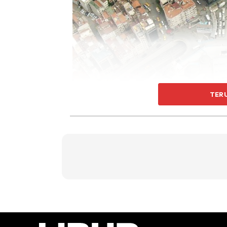
TER
Masjid yang diperjuangkan pemimpin itu, mul