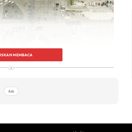
USKAN MEMBACA
∞
Ads
a dibina pada Februari 2017 selepas mencetuskan