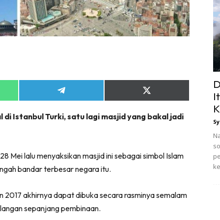
D
Share
Share
I
on
on
K
App
Telegram
X
di Istanbul Turki, satu lagi masjid yang bakal jadi
(Twitter)
Sy
Na
so
 28 Mei lalu menyaksikan masjid ini sebagai simbol Islam
pe
ke
engah bandar terbesar negara itu.
n 2017 akhirnya dapat dibuka secara rasminya semalam
alangan sepanjang pembinaan.