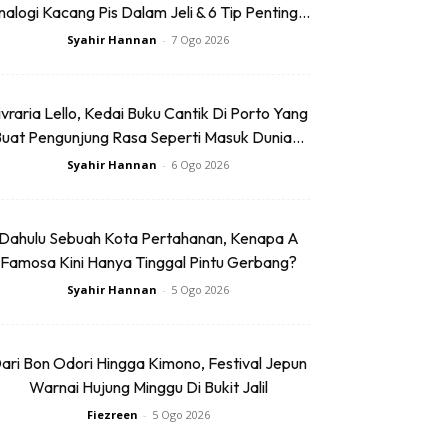
alogi Kacang Pis Dalam Jeli & 6 Tip Penting...
Syahir Hannan
-
7 Ogo 2026
ivraria Lello, Kedai Buku Cantik Di Porto Yang
uat Pengunjung Rasa Seperti Masuk Dunia...
Syahir Hannan
-
6 Ogo 2026
Dahulu Sebuah Kota Pertahanan, Kenapa A
Famosa Kini Hanya Tinggal Pintu Gerbang?
Syahir Hannan
-
5 Ogo 2026
ari Bon Odori Hingga Kimono, Festival Jepun
Warnai Hujung Minggu Di Bukit Jalil
Fiezreen
-
5 Ogo 2026