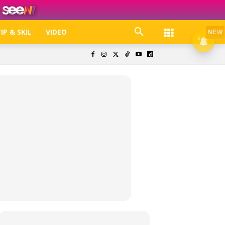
IP & SKIL
VIDEO
NEW
k. Free jer!
olisi Privasi