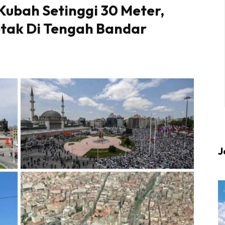
Kubah Setinggi 30 Meter,
etak Di Tengah Bandar
 up to date tentang tempat healing dan relax deng
Berlibur dan download
sekarang!
KLIK DI SEENI
J