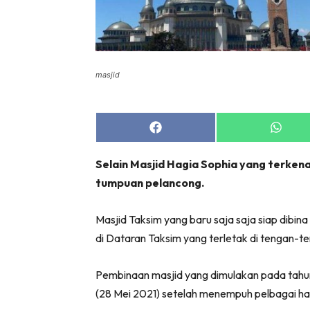
masjid
Share
Share
on
on
Facebook
Whats
Selain Masjid Hagia Sophia yang terkenal 
tumpuan pelancong.
Masjid Taksim yang baru saja saja siap dibina
di Dataran Taksim yang terletak di tengan-t
Pembinaan masjid yang dimulakan pada tahu
(28 Mei 2021) setelah menempuh pelbagai h