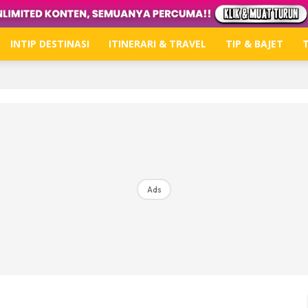
INTIP DESTINASI
ITINERARI & TRAVEL
TIP & BAJET
T
Hub Ideaktiv
Dapatkan tips percutian, perkongsian dan info menari
Ads
Dengan ini saya bersetuju dengan
Terma Penggunaan
dan
P
Langgan Sekarang
Langganan anda telah diterima. Terima kasih!