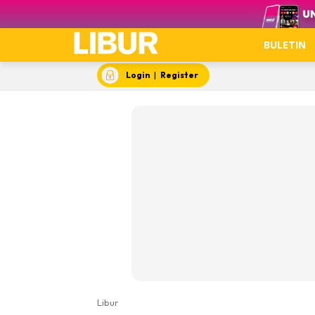
Video
BULETIN
Login
|
Register
Libur