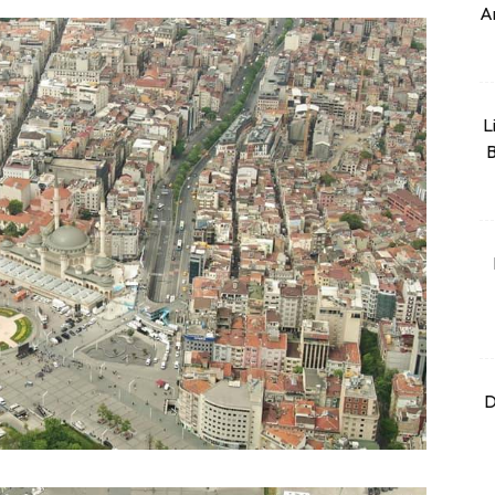
An
L
B
D