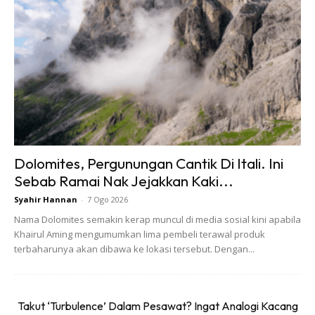
5. Kalau betul-betul nak cover semua attraction disneyland
+disneysea kene ambik 2+2 days baru sempat cover
Dolomites, Pergunungan Cantik Di Itali. Ini
Sebab Ramai Nak Jejakkan Kaki...
Syahir Hannan
-
7 Ogo 2026
Ads
Nama Dolomites semakin kerap muncul di media sosial kini apabila
Khairul Aming mengumumkan lima pembeli terawal produk
terbaharunya akan dibawa ke lokasi tersebut. Dengan...
Takut ‘Turbulence’ Dalam Pesawat? Ingat Analogi Kacang