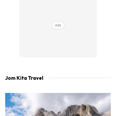
Ads
4. Carik homestay yang berdekatan disneyland. Area
Urayasu dah dekat.kalau duit banyak boleh duduk dekat
Disneyland atau Disneysea hotel. Rate dia rm 800++.
Sebab kenapa pilih dekat? Sebab dekat kita bole pergi
awal pagi + kurangkan kos pengangkutan.
Jom Kita Travel