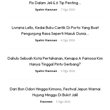
6.Kene target dari pagi sampai malam. Pagi untuk cover
Pis Dalam Jeli & 6 Tip Penting...
attraction +tengok parade and performance dan malam
Syahir Hannan
-
7 Ogo 2026
untuk santai + tengok AV lightshow.
Livraria Lello, Kedai Buku Cantik Di Porto Yang Buat
7.Jangan beratur di attraction yang ada fastpas!!!!!beratur
Pengunjung Rasa Seperti Masuk Dunia...
di attraction yang tiada fast pass. Anggaran beratur di
Syahir Hannan
-
6 Ogo 2026
tempat yang ada fast pass dalam sejam ke 2 jam
8.Masuk je terus Guna terus fast pass dan ada waiting time
Dahulu Sebuah Kota Pertahanan, Kenapa A Famosa Kini
2hours to 2.5 hours sebelum boleh digunakan untuk the next
Hanya Tinggal Pintu Gerbang?
attraction yang ada fast pass
Syahir Hannan
-
5 Ogo 2026
Dari Bon Odori Hingga Kimono, Festival Jepun Warnai
Hujung Minggu Di Bukit Jalil
Fiezreen
-
5 Ogo 2026
Ads