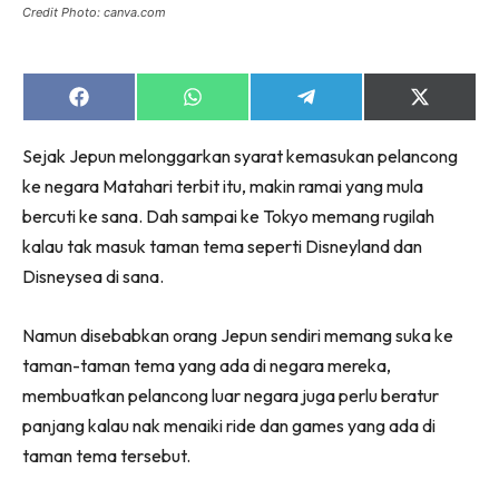
Credit Photo: canva.com
Share
Share
Share
Share
on
on
on
on
Facebook
WhatsApp
Telegram
X
Sejak Jepun melonggarkan syarat kemasukan pelancong
(Twitter)
ke negara Matahari terbit itu, makin ramai yang mula
bercuti ke sana. Dah sampai ke Tokyo memang rugilah
kalau tak masuk taman tema seperti Disneyland dan
Disneysea di sana.
Namun disebabkan orang Jepun sendiri memang suka ke
taman-taman tema yang ada di negara mereka,
membuatkan pelancong luar negara juga perlu beratur
panjang kalau nak menaiki ride dan games yang ada di
taman tema tersebut.