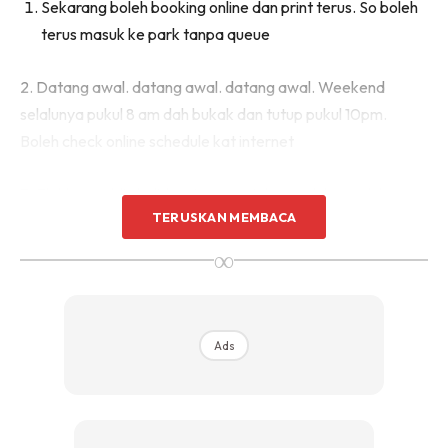
Sekarang boleh booking online dan print terus. So boleh
terus masuk ke park tanpa queue
2. Datang awal. datang awal. datang awal. Weekend
selalunya pukul 8 am dah bukak dan tutup pukul 10pm.
Boleh check online schedule kat internet
3. Elakkan public holiday Japan untuk masuk ke park kerana
TERUSKAN MEMBACA
queue dia boleh sakit jiwa. Boleh google sendiri tarikh public
holiday Jepun
∞
Ads
Ads