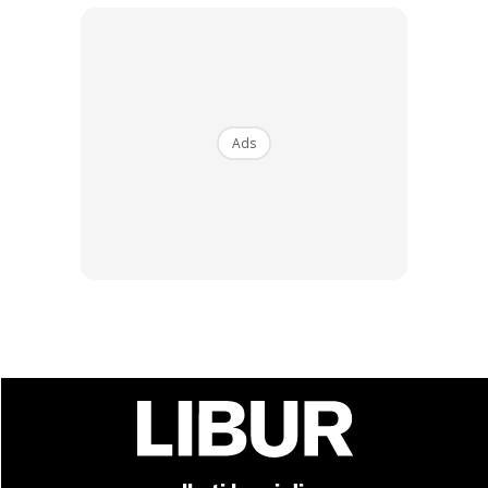
Ads
9.Maksimumkan penggunaan fast past anda sebab fast
pass pon ada user limit. Kalau ideally 8 am to 10 pm =14
hours/2hours = 7 fast pass attraction.
Anda mungkin berminat dengan