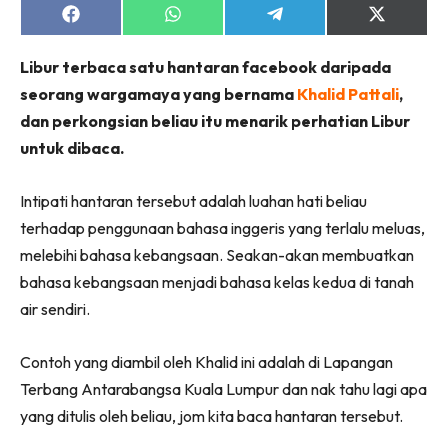
Share
Share
Share
Share
on
on
on
on
Facebook
WhatsApp
Telegram
X
Libur terbaca satu hantaran facebook daripada
(Twitter)
seorang wargamaya yang bernama
Khalid Pattali
,
dan perkongsian beliau itu menarik perhatian Libur
untuk dibaca.
Intipati hantaran tersebut adalah luahan hati beliau
terhadap penggunaan bahasa inggeris yang terlalu meluas,
melebihi bahasa kebangsaan. Seakan-akan membuatkan
bahasa kebangsaan menjadi bahasa kelas kedua di tanah
air sendiri.
Contoh yang diambil oleh Khalid ini adalah di Lapangan
Terbang Antarabangsa Kuala Lumpur dan nak tahu lagi apa
yang ditulis oleh beliau, jom kita baca hantaran tersebut.