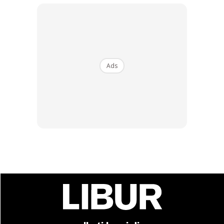
Ads
Pengurusan Malaysia Airports boleh pergi ke IKEA.
Tengok bagaimana syarikat luar ini menitik beratkan
bahasa Melayu. Setiap papan tanda mesti bahasa melayu
disusuli terjemahan bahasa inggeris.
Lapangan Terbang Antarabangsa Kuala Lumpur adalah
sebahagian identiti Malaysia. Membawa nama Malaysia
di mana semua rakyat Malaysia mestilah tahu berbahasa