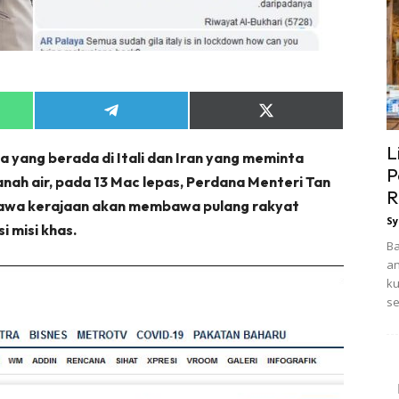
Share
Share
on
on
App
Telegram
X
L
a yang berada di Itali dan Iran yang meminta
(Twitter)
P
ah air, pada 13 Mac lepas, Perdana Menteri Tan
R
hawa kerajaan akan membawa pulang rakyat
Sy
i misi khas.
Ba
an
ku
se