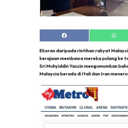
Share
Share
on
on
Facebook
Whats
Ekoran daripada rintihan rakyat Malaysi
kerajaan membawa mereka pulang ke tan
Sri Muhyiddin Yassin mengumumkan ba
Malaysia berada di Itali dan Iran menerus