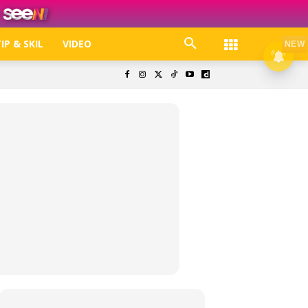
IP & SKIL
VIDEO
NEW
k. Free jer!
olisi Privasi