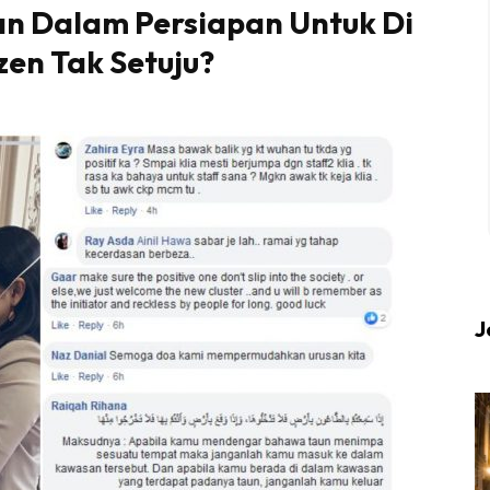
Iran Dalam Persiapan Untuk Di
en Tak Setuju?
 up to date tentang tempat healing dan relax deng
Berlibur dan download
sekarang!
KLIK DI SEENI
J