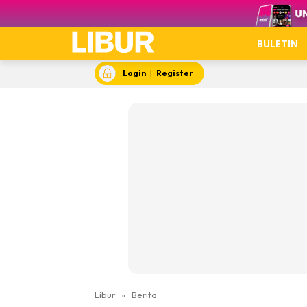
Video
BULETIN
Login
|
Register
Libur
»
Berita