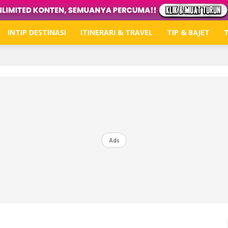
INTIP DESTINASI
ITINERARI & TRAVEL
TIP & BAJET
T
Hub Ideaktiv
Dapatkan tips percutian, perkongsian dan info menari
Ads
Dengan ini saya bersetuju dengan
Terma Penggunaan
dan
P
Langgan Sekarang
Langganan anda telah diterima. Terima kasih!