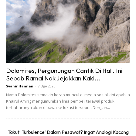
Ads
Ini antara perkara menarik yang akan berlaku untuk
Dolomites, Pergunungan Cantik Di Itali. Ini
pemenang kempen ini yang dijadualkan berlaku pada 13
Sebab Ramai Nak Jejakkan Kaki...
Februari 2021:
Syahir Hannan
-
7 Ogo 2026
Nama Dolomites semakin kerap muncul di media sosial kini apabila
Ketika menginap di kediaman pasangan itu, pemenang
Khairul Aming mengumumkan lima pembeli terawal produk
terbaharunya akan dibawa ke lokasi tersebut. Dengan...
yang bertuah juga akan berpeluang menikmati makanan
kegemaran aktor tersebut dan menonton bersama filem
yang dilakonkannya.
Takut ‘Turbulence’ Dalam Pesawat? Ingat Analogi Kacang