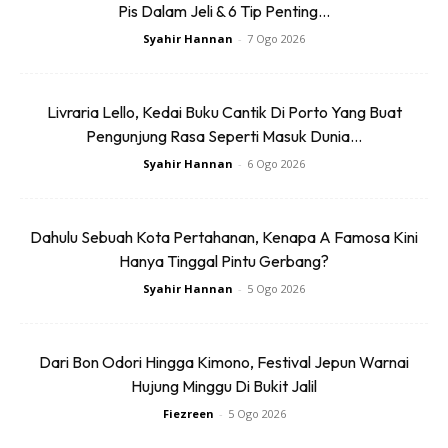
Pemenang yang bertuah juga akan menerima barangan
Pis Dalam Jeli & 6 Tip Penting...
peribadi keluarga tersebut sebagai cenderamata untuk
Syahir Hannan
-
7 Ogo 2026
dibawa pulang.
Ketika menginap di kediaman pasangan itu, pemenang
Livraria Lello, Kedai Buku Cantik Di Porto Yang Buat
yang bertuah juga akan berpeluang menikmati makanan
Pengunjung Rasa Seperti Masuk Dunia...
kegemaran aktor tersebut dan menonton bersama filem
Syahir Hannan
-
6 Ogo 2026
yang dilakonkannya.
Dahulu Sebuah Kota Pertahanan, Kenapa A Famosa Kini
Hanya Tinggal Pintu Gerbang?
Syahir Hannan
-
5 Ogo 2026
Dari Bon Odori Hingga Kimono, Festival Jepun Warnai
Hujung Minggu Di Bukit Jalil
Fiezreen
-
5 Ogo 2026