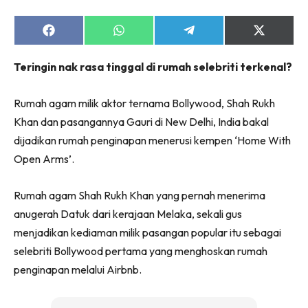
Share
Share
Share
Share
on
on
on
on
Facebook
WhatsApp
Telegram
X
Teringin nak rasa tinggal di rumah selebriti terkenal?
(Twitter)
Rumah agam milik aktor ternama Bollywood, Shah Rukh
Khan dan pasangannya Gauri di New Delhi, India bakal
dijadikan rumah penginapan menerusi kempen ‘Home With
Open Arms’.
Rumah agam Shah Rukh Khan yang pernah menerima
anugerah Datuk dari kerajaan Melaka, sekali gus
menjadikan kediaman milik pasangan popular itu sebagai
selebriti Bollywood pertama yang menghoskan rumah
penginapan melalui Airbnb.