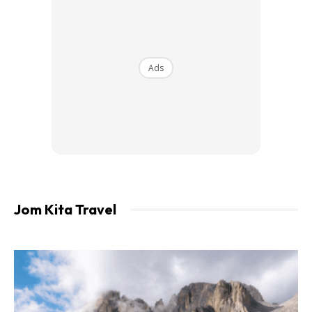
Ads
Menerusi kempen itu, orang ramai berpeluang menyertai
pertandingan bagi merebut peluang untuk merasai
pengalaman yang turut dijadualkan oleh Gauri yang juga
merupakan seorang pereka hiasan dalaman. Kediaman
yang direka sendiri oleh Gauri terletak di Panchsheel Park di
Selatan Delhi. Pasangan itu kini menetap di Mumbai dan
Jom Kita Travel
sering menggunakan kediaman di Delhi ketika melawat di
bandar tersebut.