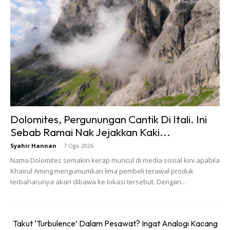
lebih dari tujuh jam, namun dengan pemandangan yang ada
memang berbaloi sangat.
Kunjungan kali ini merupakan kali ketiga buat Mahathir dan
pasangannya, jika sebelum ini hanya datang berdua,
mereka hanya menyewa khemah untuk bermalam. Tetapi
untuk kunjungan kali ini, dia memilih untuk tinggal di dalam
Chalet untuk keselesaan.
Dolomites, Pergunungan Cantik Di Itali. Ini
Sebab Ramai Nak Jejakkan Kaki...
Syahir Hannan
-
7 Ogo 2026
Nama Dolomites semakin kerap muncul di media sosial kini apabila
Khairul Aming mengumumkan lima pembeli terawal produk
terbaharunya akan dibawa ke lokasi tersebut. Dengan...
Takut ‘Turbulence’ Dalam Pesawat? Ingat Analogi Kacang