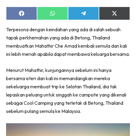
Share
Share
Share
Share
on
on
on
on
Facebook
WhatsApp
Telegram
X
Terpesona dengan keindahan yang ada di salah sebuah
(Twitter)
tapak perkhemahan yang ada di Betong, Thailand
membuatkan Mahathir Che Amad kembali semula dan kali
ini lebih meriah apabila dapat membawa keluarga bersama.
Menurut Mahathir, kunjungannya sebelum ini hanya
bersama isteri dan kali ini memandangkan mereka
sekeluarga membuat trip ke Selatan Thailand, dia tak
lepaskan peluang untuk singgah ke campsite yang dikenali
sebagai Cool Camping yang terletak di Betong, Thailand
sebelum pulang semula ke Malaysia.