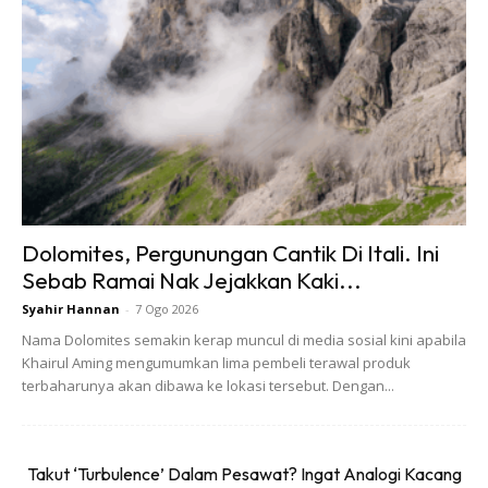
Foto: wikipedia
Dolomites, Pergunungan Cantik Di Itali. Ini
Sebab Ramai Nak Jejakkan Kaki...
Syahir Hannan
-
7 Ogo 2026
Nama Dolomites semakin kerap muncul di media sosial kini apabila
Khairul Aming mengumumkan lima pembeli terawal produk
terbaharunya akan dibawa ke lokasi tersebut. Dengan...
Foto: reddit
“Rundingan ini menunjukkan kita mempunyai persamaan
untuk kembali menjadi normal secepat mungkin, termasuk
Takut ‘Turbulence’ Dalam Pesawat? Ingat Analogi Kacang