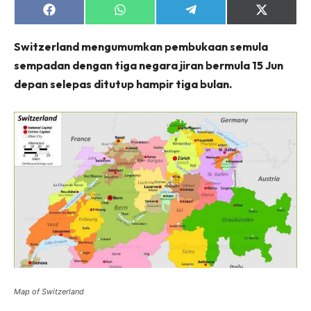
Share
Share
Share
Share
on
on
on
on
Facebook
WhatsApp
Telegram
X
Switzerland mengumumkan pembukaan semula
(Twitter)
sempadan dengan tiga negara jiran bermula 15 Jun
depan selepas ditutup hampir tiga bulan.
Map of Switzerland