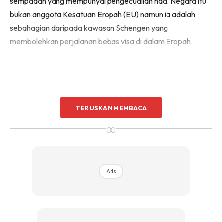
sempadan yang mempunyai pengecualian had. Negara itu
bukan anggota Kesatuan Eropah (EU) namun ia adalah
sebahagian daripada kawasan Schengen yang
membolehkan perjalanan bebas visa di dalam Eropah.
TERUSKAN MEMBACA
Ads
∞
Ads