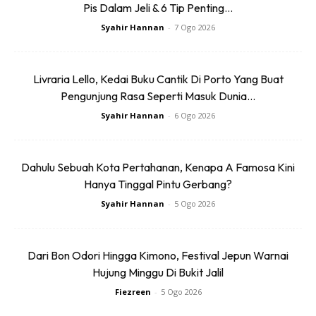
di bahagian sempadan. Jika perkembangan epidemiologi
Pis Dalam Jeli & 6 Tip Penting...
membenarkannya. Ini juga bermakna kita boleh kembali
Syahir Hannan
-
7 Ogo 2026
melaksanakan kebebasan perjalanan, kami sasarkan untuk
membuka sempadan sepenuhnya dengan Jerman, Austria
Livraria Lello, Kedai Buku Cantik Di Porto Yang Buat
dan Perancis pada 15 Jun. Ini adalah perjanjian yang
Pengunjung Rasa Seperti Masuk Dunia...
berjaya dicapai antara empat negara ini,” kata Ketua
Syahir Hannan
-
6 Ogo 2026
Jabatan Kehakiman dan Kepolisan, Karin Keller-Sutter.
Dahulu Sebuah Kota Pertahanan, Kenapa A Famosa Kini
Hanya Tinggal Pintu Gerbang?
Syahir Hannan
-
5 Ogo 2026
Ads
Dari Bon Odori Hingga Kimono, Festival Jepun Warnai
Hujung Minggu Di Bukit Jalil
Fiezreen
-
5 Ogo 2026