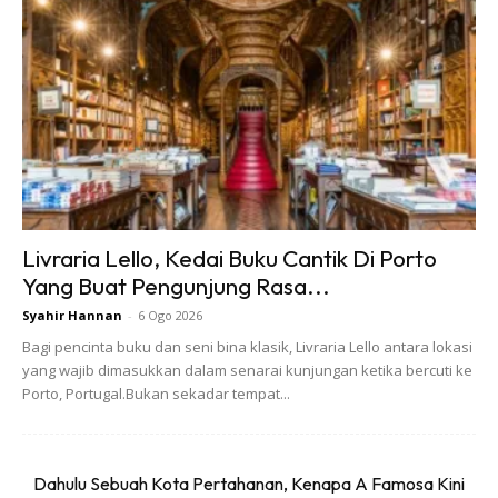
3. Mesin jual penutup mulut untuk elakkan anda
dijangkiti kuman dan bakteria
Jepun juga negara yang terkenal dengan sikap lemah-
lembut dan pembersih rakyat mereka dan tidak manis
disana sekiranya anda bersin dan menggunakan tisu atau
sapu tangan lalu disimpan kembali ke dalam poket. Jadi
untuk memudahkan urusan itu, jalan-jalan di sana ada
terdapat mesin layan diri yang menjual penutup mulut
Livraria Lello, Kedai Buku Cantik Di Porto
supaya anda bebas menggunakan kenderaan awan dan ke
Yang Buat Pengunjung Rasa...
mana sahaja tanpa risau mengganggu orang lain ketika
Syahir Hannan
-
6 Ogo 2026
menghadapi selesema.
Bagi pencinta buku dan seni bina klasik, Livraria Lello antara lokasi
yang wajib dimasukkan dalam senarai kunjungan ketika bercuti ke
Porto, Portugal.Bukan sekadar tempat...
Dahulu Sebuah Kota Pertahanan, Kenapa A Famosa Kini