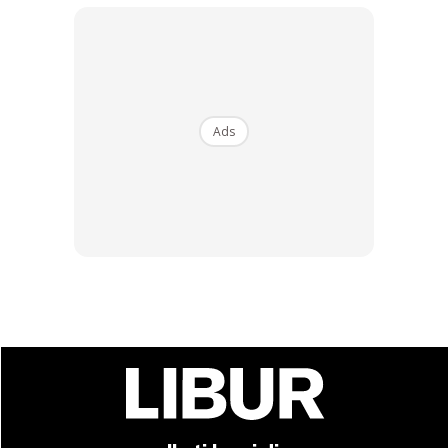
Ads
4. Mesin jual binatang peliharaan
Mesin macam ni pun ada dekat Jepun tau. Mesin ni
membolehkan anda mendapatkan binatang peliharaan
kesayangan dalam masa beberapa saat sahaja. Haiwan