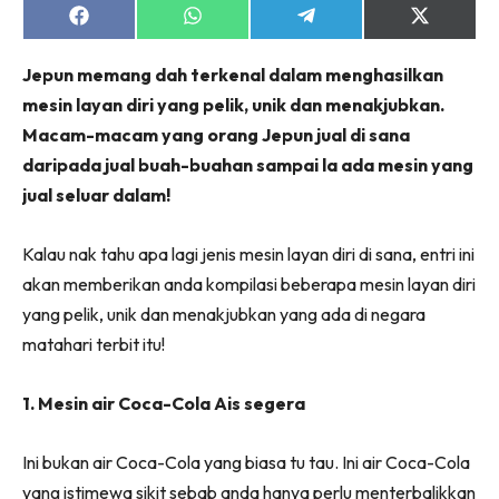
Share
Share
Share
Share
on
on
on
on
Facebook
WhatsApp
Telegram
X
Jepun memang dah terkenal dalam menghasilkan
(Twitter)
mesin layan diri yang pelik, unik dan menakjubkan.
Macam-macam yang orang Jepun jual di sana
daripada jual buah-buahan sampai la ada mesin yang
jual seluar dalam!
Kalau nak tahu apa lagi jenis mesin layan diri di sana, entri ini
akan memberikan anda kompilasi beberapa mesin layan diri
yang pelik, unik dan menakjubkan yang ada di negara
matahari terbit itu!
1. Mesin air Coca-Cola Ais segera
Ini bukan air Coca-Cola yang biasa tu tau. Ini air Coca-Cola
yang istimewa sikit sebab anda hanya perlu menterbalikkan