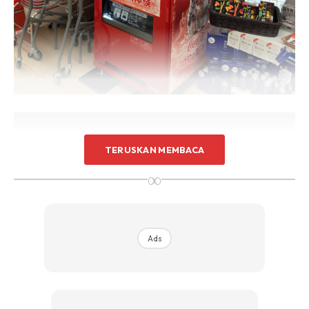
TERUSKAN MEMBACA
∞
Ads
2. Mesin jual air penambah tenaga dan kondom