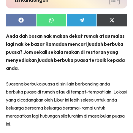
Share
Share
Share
Share
on
on
on
on
Facebook
WhatsApp
Telegram
X
Anda dah bosan nak makan dekat rumah atau malas
(Twitter)
lagi nak ke bazar Ramadan mencari juadah berbuka
puasa? Jom sekali sekala makan di restoran yang
menyediakan juadah berbuka puasa terbaik kepada
anda.
Suasana berbuka puasa di sini lain berbanding anda
berbuka puasa di rumah atau di tempat-tempat lain. Lokasi
yang dicadangkan oleh Libur ini lebih selesa untuk anda
keluarga bersama keluarga beramai-ramai untuk
merapatkan lagi hubungan silaturahim di masa bulan puasa
ini.