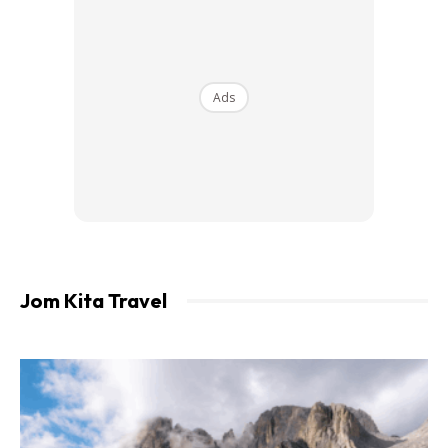
ayam percik Kelantan, ketam goreng berempah, ayam
opor Pahang, ikan patin tempoyak Pahang, dan gulai
kawah.
Ads
Hotel Royale Chulan KL
Jom Kita Travel