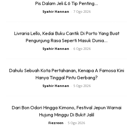
Pis Dalam Jeli & 6 Tip Penting...
deretan hudangan autentik Melayu, India dan Cina seperti
nasi ayam, sate dan pencuci mulut. Harga bufet Ramadan di
Syahir Hannan
-
7 Ogo 2026
sini adalah RM150 untuk dewasa, RM100 untuk warga emas
dan, RM75 untuk kanak-kanak 6 hingga 12 tahun.
Livraria Lello, Kedai Buku Cantik Di Porto Yang Buat
Pengunjung Rasa Seperti Masuk Dunia...
Syahir Hannan
-
6 Ogo 2026
Dahulu Sebuah Kota Pertahanan, Kenapa A Famosa Kini
Ads
Hanya Tinggal Pintu Gerbang?
Syahir Hannan
-
5 Ogo 2026
Dari Bon Odori Hingga Kimono, Festival Jepun Warnai
Hujung Minggu Di Bukit Jalil
Fiezreen
-
5 Ogo 2026
Hilton Garden Inn