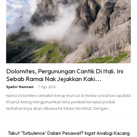
Pelbagai hidangan dan variasi citarasa tempatan yang
Dolomites, Pergunungan Cantik Di Itali. Ini
dihidangkan disamping tema Citarasa Nusantara yang
Sebab Ramai Nak Jejakkan Kaki...
dibawa oleh Mahsuri Courtyard, Hotel Royale Chulan KL ini
Syahir Hannan
-
7 Ogo 2026
pasti akan menepati selera anda untuk berbuka puasa.
Nama Dolomites semakin kerap muncul di media sosial kini apabila
Juadah pilihan chef di sini adalah bubur lambuk Royale dan
Khairul Aming mengumumkan lima pembeli terawal produk
pilihan shell out seperti kambing golek, lontong samudera,
terbaharunya akan dibawa ke lokasi tersebut. Dengan...
cendol durian, som tam dan pelbagai makanan laut yang
lain. Bagi anda yang mahu suasana asli kemeriahan berbuka
gaya Malaysia, bufet Ramadan ini juga menyediakan
Takut ‘Turbulence’ Dalam Pesawat? Ingat Analogi Kacang