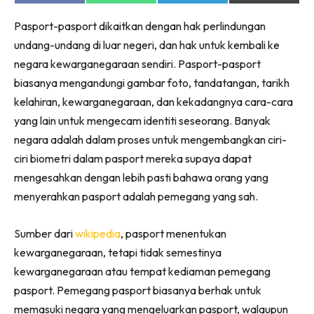
on
on
on
on
Facebook
WhatsApp
Telegram
X
Pasport-pasport dikaitkan dengan hak perlindungan
(Twitter)
undang-undang di luar negeri, dan hak untuk kembali ke
negara kewarganegaraan sendiri. Pasport-pasport
biasanya mengandungi gambar foto, tandatangan, tarikh
kelahiran, kewarganegaraan, dan kekadangnya cara-cara
yang lain untuk mengecam identiti seseorang. Banyak
negara adalah dalam proses untuk mengembangkan ciri-
ciri biometri dalam pasport mereka supaya dapat
mengesahkan dengan lebih pasti bahawa orang yang
menyerahkan pasport adalah pemegang yang sah.
Sumber dari
wikipedia
, pasport menentukan
kewarganegaraan, tetapi tidak semestinya
kewarganegaraan atau tempat kediaman pemegang
pasport. Pemegang pasport biasanya berhak untuk
memasuki negara yang mengeluarkan pasport, walaupun