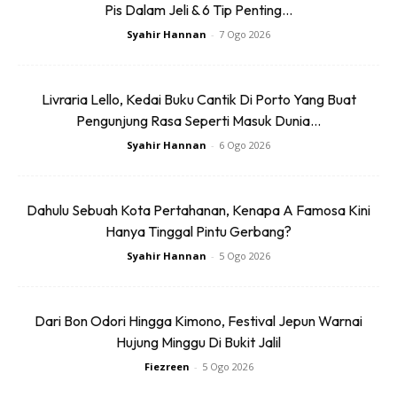
Pis Dalam Jeli & 6 Tip Penting...
Ketiga-tiga negara dari rantau asia itu menduduki tempat
pertama, langsung membuktikan berlakunya peningkatan
Syahir Hannan
-
7 Ogo 2026
terhadap pengaruh kuasa dari negara-negara asia di
peringkat dunia.
Livraria Lello, Kedai Buku Cantik Di Porto Yang Buat
Pengunjung Rasa Seperti Masuk Dunia...
Selain daripada Jepun, Singapura dan Korea Selatan
Syahir Hannan
-
6 Ogo 2026
menduduki tempat pertama, Jerman menduduki tempat
kedua di mana penduduknya boleh melawat ke 188 buah
negara tanpa permohonan visa.
Dahulu Sebuah Kota Pertahanan, Kenapa A Famosa Kini
Hanya Tinggal Pintu Gerbang?
Menyusuli di tempat ketiga adalah Denmark, Finland,
Syahir Hannan
-
5 Ogo 2026
Perancis, Itali dan Sweden di mana rakyat negara itu boleh
melawat ke 187 buah negara.
Dari Bon Odori Hingga Kimono, Festival Jepun Warnai
Hujung Minggu Di Bukit Jalil
Selain daripada negara-negara yang disebut di atas, di sini
adalah senarai lengkap negara yang mempunyai pasport
Fiezreen
-
5 Ogo 2026
paling berpengaruh di dunia dari tempat pertama hingga