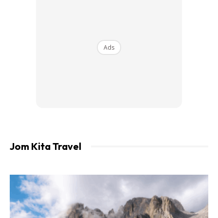
tanpa kewarganegaraan biasanya tidak dikeluarkan
pasport kebangsaan, tetapi mungkin boleh mendapatkan
dokumen perjalanan pelarian atau “pasport Nansen” yang
membolehkan mereka untuk melakukan perjalanan ke
Ads
negara-negara yang mengiktiraf mereka, dan kadang-
kadang untuk kembali ke negara yang mengeluarkan
dokumen itu.
Sesebuah negara boleh mengeluarkan pasport untuk
mana-mana orang, termasuk bukan warganegara. Pasport
sering diterima, di negara tempat ia dikeluarkan dan di
Jom Kita Travel
tempat lain, sebagai bukti pengenalan yang boleh
dipercayai, yang tidak berkaitan dengan perjalanan.
Anda tahu negara mana yang mempunyai pasport paling
berkuasa di dunia? Jawapannya adalah Jepun. Ya, Jepun