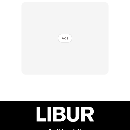
kesepuluh.
1. Japan
Ads
Ads
1. Singapore