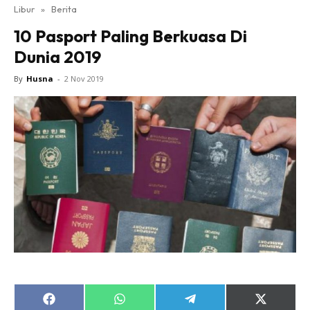
Libur
»
Berita
10 Pasport Paling Berkuasa Di
Dunia 2019
By
Husna
-
2 Nov 2019
Share
Share
Share
Share