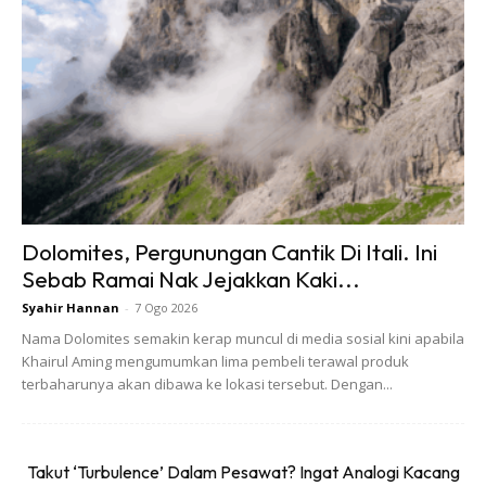
adalah negara rantau asia yang mempunyai pasport paling
berkuasa di dunia.
Ranking negara yang mempunyai pasport paling berkuasa
di dunia itu dikeluarkan oleh Indeks Pasport Henley – satu
firma yang menjadi
rujukan penting kepada pelancongan
dan pengaruh kepada sesebuah negara
.
Selain daripada Jepun yang menduduki tempat pertama,
Dolomites, Pergunungan Cantik Di Itali. Ini
senarai negara yang mempunyai pasport paling berkuasa
Sebab Ramai Nak Jejakkan Kaki...
itu turut mencatatkan Singapura dan Korea Selatan
Syahir Hannan
-
7 Ogo 2026
menduduki tempat kedua dan ketiga.
Nama Dolomites semakin kerap muncul di media sosial kini apabila
Khairul Aming mengumumkan lima pembeli terawal produk
Indeks Pasport Henley
menunjukkan bahawa ketiga-tiga
terbaharunya akan dibawa ke lokasi tersebut. Dengan...
negara itu boleh melawat 189 negara tanpa perlu membuat
permohonan visa.
Takut ‘Turbulence’ Dalam Pesawat? Ingat Analogi Kacang