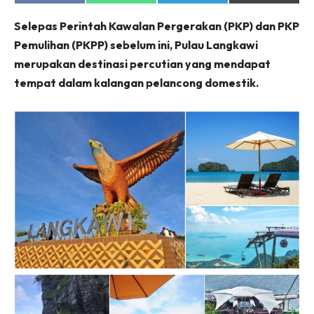
on
on
on
on
Facebook
WhatsApp
Telegram
X
Selepas Perintah Kawalan Pergerakan (PKP) dan PKP
(Twitter)
Pemulihan (PKPP) sebelum ini, Pulau Langkawi
merupakan destinasi percutian yang mendapat
tempat dalam kalangan pelancong domestik.