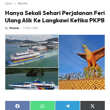
Libur
»
Berita
Hanya Sekali Sehari Perjalanan Feri
Ulang Alik Ke Langkawi Ketika PKPB
By
Husna
-
11 Nov 2020
Share
Share
Share
Share