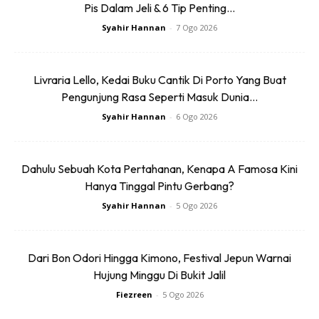
Pis Dalam Jeli & 6 Tip Penting...
Syahir Hannan
-
7 Ogo 2026
Livraria Lello, Kedai Buku Cantik Di Porto Yang Buat
Anda mungkin berminat dengan
Pengunjung Rasa Seperti Masuk Dunia...
Syahir Hannan
-
6 Ogo 2026
Dahulu Sebuah Kota Pertahanan, Kenapa A Famosa Kini
Hanya Tinggal Pintu Gerbang?
Syahir Hannan
-
5 Ogo 2026
SHOPEE MY
SHOPEE MY
Dari Bon Odori Hingga Kimono, Festival Jepun Warnai
(1KG – 500G BABY )
Daim Minis Caramel
Hujung Minggu Di Bukit Jalil
KEROPOK IKAN ASLI
Chocolate 200g Halal
KUALA BESUT ...
Milk Coklat Vir...
Fiezreen
-
5 Ogo 2026
RM9
RM14.99
RM26
RM14.99