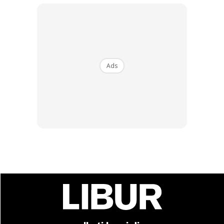
Buy Now
Buy Now
1
/
5
❮
❯
Ads
Ads
image via google