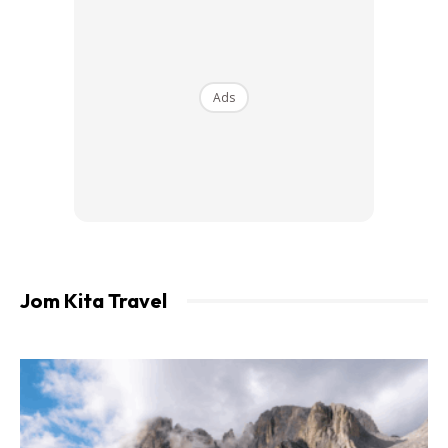
menghentikan operasi melibatkan laluan Kuala Perlis-
Langkawi-Kuala Perlis dalam tempoh PKPB. Permohonan
ini juga telah diluluskan dalam tempoh PKPB, perjalanan
feri penumpang dari Kuala Perlis-Langkawi-Kuala Perlis
Ads
dihentikan operasi.
Ads
Jom Kita Travel