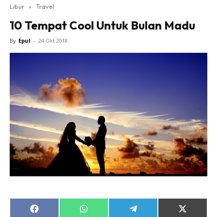
Libur
»
Travel
10 Tempat Cool Untuk Bulan Madu
By
Epul
-
24 Okt 2018
Share
Share
Share
Share