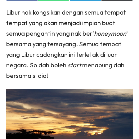
on
on
on
on
Facebook
WhatsApp
Telegram
X
Libur nak kongsikan dengan semua tempat-
(Twitter)
tempat yang akan menjadi impian buat
semua pengantin yang nak ber’
honeymoon
‘
bersama yang tersayang. Semua tempat
yang Libur cadangkan ini terletak di luar
negara. So dah boleh
start
menabung dah
bersama si dia!