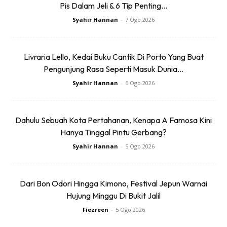
Bersiar-siar di Hallstatt’s Old Town and
Pis Dalam Jeli & 6 Tip Penting...
Syahir Hannan
-
7 Ogo 2026
Market Square
Menaiki kereta kabel Hallstatt Salt World
Livraria Lello, Kedai Buku Cantik Di Porto Yang Buat
dan Skywalk
Pengunjung Rasa Seperti Masuk Dunia...
Bermain ski di Dachstein Salzkammergut
Syahir Hannan
-
6 Ogo 2026
and Five Fingers (tersenarai dalam
UNESCO World Heritage Site)
Dahulu Sebuah Kota Pertahanan, Kenapa A Famosa Kini
Hanya Tinggal Pintu Gerbang?
Meneroka gua Dachstein
Syahir Hannan
-
5 Ogo 2026
Melawat The World Heritage Museum
Dari Bon Odori Hingga Kimono, Festival Jepun Warnai
Berkunjung ke Hoher Krippenstein
Hujung Minggu Di Bukit Jalil
Berjalan ke Bad Aussee
Fiezreen
-
5 Ogo 2026