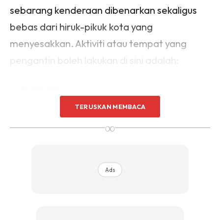
sebarang kenderaan dibenarkan sekaligus
bebas dari hiruk-pikuk kota yang
menyesakkan. Aktiviti atau tempat yang
pengantin boleh lakukan di sini adalah:
Swimming
TERUSKAN MEMBACA
Jet ski
∞
Snorkeling
Scuba diving
Ads
Berbasikal mengelilingi pulau
Menaiki kereta kuda
Berkuda