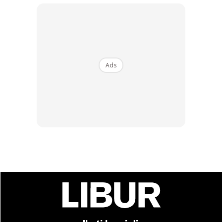
Ads
3. Whitsundays Island, Australia
Berada di antara Queensland dan Great
Barrier Reef, terumbu karang terbesar yang
dipenuhi hidupan laut. Kebanyakkan gugusan