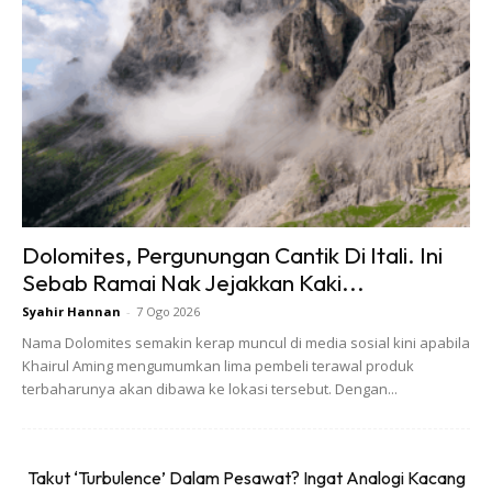
2. Hallstatt, Austria
Terletak di daerah Gmunden, Austria. Kaya
dengan khazanah alam semula jadi dan
budaya, lokasi di kawasan pergunungan dan
dihiasi hamparan tasik menjadikan Hallstatt
tersenarai dalam
bucket list
kaki
travel
.
Dolomites, Pergunungan Cantik Di Itali. Ini
Pengantin yang kaki
hiking
boleh ambil
Sebab Ramai Nak Jejakkan Kaki...
kesempatan untuk mendaki Gunung
Syahir Hannan
-
7 Ogo 2026
Nama Dolomites semakin kerap muncul di media sosial kini apabila
Salzberg. Aktiviti atau tempat yang
Khairul Aming mengumumkan lima pembeli terawal produk
pengantin boleh lakukan di sini adalah:
terbaharunya akan dibawa ke lokasi tersebut. Dengan...
Berkayak menjelajah Hallstätter See
Takut ‘Turbulence’ Dalam Pesawat? Ingat Analogi Kacang