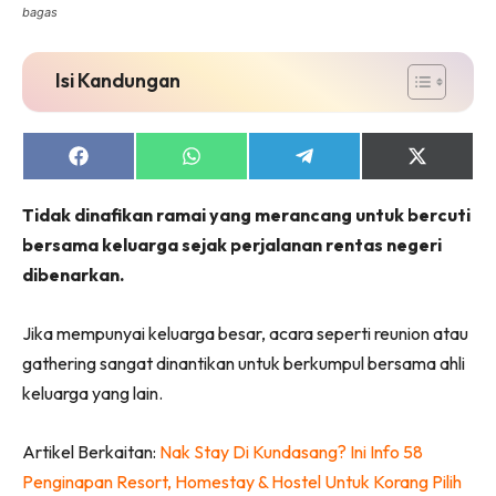
bagas
Isi Kandungan
Share
Share
Share
Share
on
on
on
on
Facebook
WhatsApp
Telegram
X
Tidak dinafikan ramai yang merancang untuk bercuti
(Twitter)
bersama keluarga sejak perjalanan rentas negeri
dibenarkan.
Jika mempunyai keluarga besar, acara seperti reunion atau
gathering sangat dinantikan untuk berkumpul bersama ahli
keluarga yang lain.
Artikel Berkaitan:
Nak Stay Di Kundasang? Ini Info 58
Penginapan Resort, Homestay & Hostel Untuk Korang Pilih