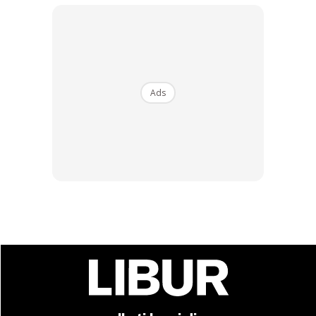
Ads
Boleh lepak sampai malam.
3. Senibina yang menarik