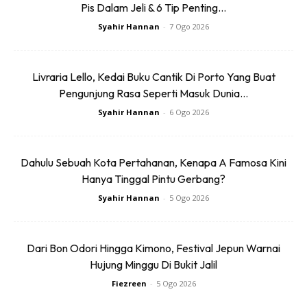
kawasan lantai yang berturap.
Pis Dalam Jeli & 6 Tip Penting...
Syahir Hannan
-
7 Ogo 2026
Livraria Lello, Kedai Buku Cantik Di Porto Yang Buat
Pengunjung Rasa Seperti Masuk Dunia...
Syahir Hannan
-
6 Ogo 2026
Ads
Dahulu Sebuah Kota Pertahanan, Kenapa A Famosa Kini
Hanya Tinggal Pintu Gerbang?
Syahir Hannan
-
5 Ogo 2026
Jadi tidak ada kawasan yang lecak atau pun rumput
Dari Bon Odori Hingga Kimono, Festival Jepun Warnai
panjang. Anak anak akan selesa berlari kesana sini.
Hujung Minggu Di Bukit Jalil
Selain dari itu lampu yang banyak dan kawasan memang
Fiezreen
-
5 Ogo 2026
agak terang. Jadi memang selesa nak lepak sampai
malam hari.