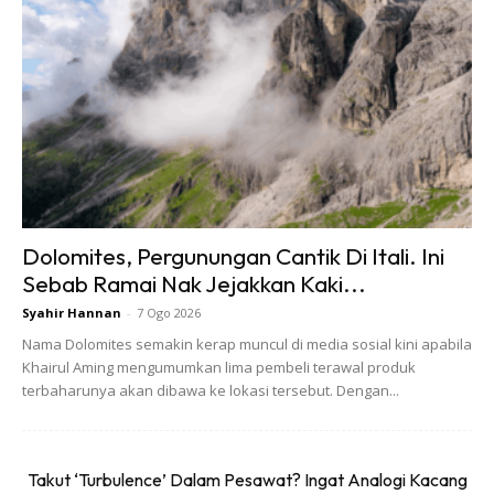
Dolomites, Pergunungan Cantik Di Itali. Ini
Sebab Ramai Nak Jejakkan Kaki...
Selesa dan ruang besar dalam rumah.
Syahir Hannan
-
7 Ogo 2026
Nama Dolomites semakin kerap muncul di media sosial kini apabila
2. Kawasan BBQ yang lapang
Khairul Aming mengumumkan lima pembeli terawal produk
terbaharunya akan dibawa ke lokasi tersebut. Dengan...
Setiap rumah dilengkapkan dengan kawasan BBQ yang
sangat luas dan selesa. Terdapat tempat bakar BBQ yang
bersih, meja yang panjang, kerusi yang panjang, dan
Takut ‘Turbulence’ Dalam Pesawat? Ingat Analogi Kacang