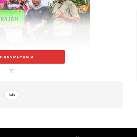
USKAN MEMBACA
∞
ajah.
Ads
mereka mula serius ke peringkat lebih tinggi.
sama iaitu mendaki hingga membuatkan dirinya berani