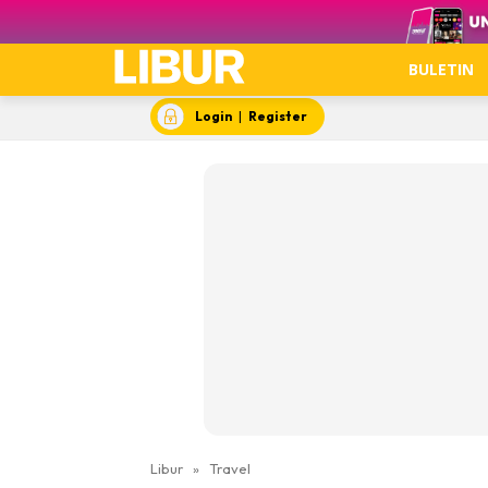
Video
BULETIN
Login
|
Register
Libur
»
Travel