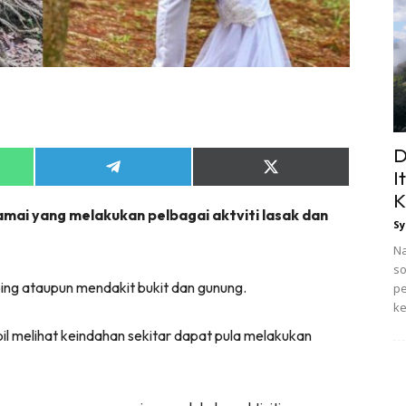
D
Share
Share
I
on
on
K
App
Telegram
X
amai yang melakukan pelbagai aktviti lasak dan
(Twitter)
Sy
Na
so
ping ataupun mendakit bukit dan gunung.
pe
ke
l melihat keindahan sekitar dapat pula melakukan