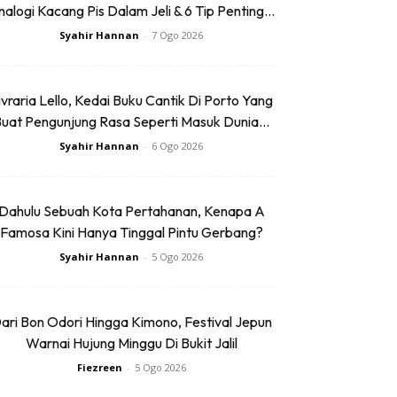
alogi Kacang Pis Dalam Jeli & 6 Tip Penting...
Syahir Hannan
-
7 Ogo 2026
ivraria Lello, Kedai Buku Cantik Di Porto Yang
uat Pengunjung Rasa Seperti Masuk Dunia...
Syahir Hannan
-
6 Ogo 2026
Dahulu Sebuah Kota Pertahanan, Kenapa A
Famosa Kini Hanya Tinggal Pintu Gerbang?
Syahir Hannan
-
5 Ogo 2026
ari Bon Odori Hingga Kimono, Festival Jepun
Warnai Hujung Minggu Di Bukit Jalil
Fiezreen
-
5 Ogo 2026