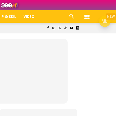
IP & SKIL
VIDEO
NEW
k. Free jer!
olisi Privasi