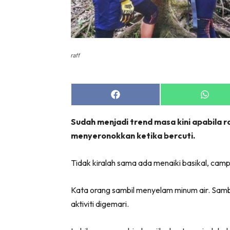
raff
Share
Share
on
on
Facebook
Whats
Sudah menjadi trend masa kini apabila r
menyeronokkan ketika bercuti.
Tidak kiralah sama ada menaiki basikal, cam
Kata orang sambil menyelam minum air. Sambi
aktiviti digemari.