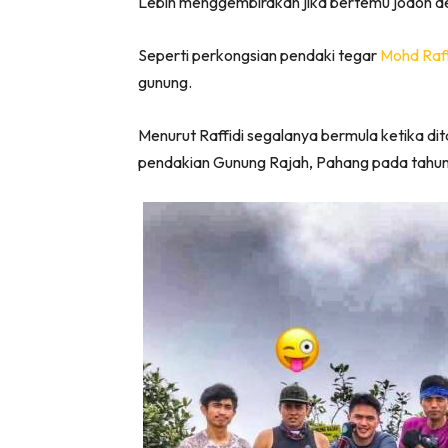
Lebih menggembirakan jika bertemu jodoh de
Seperti perkongsian pendaki tegar
Mohd Raf
gunung.
Menurut Raffidi segalanya bermula ketika di
pendakian Gunung Rajah, Pahang pada tahun