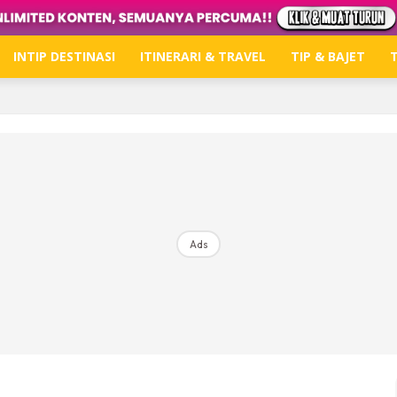
INTIP DESTINASI
ITINERARI & TRAVEL
TIP & BAJET
T
Hub Ideaktiv
Dapatkan tips percutian, perkongsian dan info menari
Ads
Dengan ini saya bersetuju dengan
Terma Penggunaan
dan
P
Langgan Sekarang
Langganan anda telah diterima. Terima kasih!