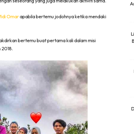
ngan seseorang yang juga melakukan aktiviti sama.
An
fidi Omar
apabila bertemu jodohnya ketika mendaki
L
takdirkan bertemu buat pertama kali dalam misi
B
 2018.
D