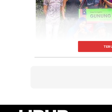
TER
Bertemu buat pertama kali ketika misi pendakian Gunung R
Hanya daripada kawan sependakian, hubungan 
Apatah lagi kedua-duanya mempunyai minat 
melamar gadis idaman.