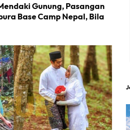
 Mendaki Gunung, Pasangan
pura Base Camp Nepal, Bila
 up to date tentang tempat healing dan relax deng
Berlibur dan download
sekarang!
KLIK DI SEENI
J