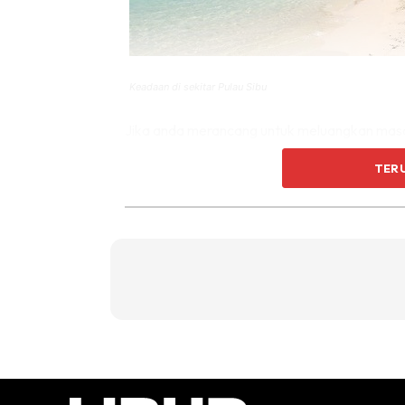
Keadaan di sekitar Pulau Sibu
Jika anda merancang untuk meluangkan masa 
destinasi pelancongan yang perlu dinotakan 
TER
Sibu merupakan pulau terpencil yang terletak 
Meskipun perjalanan ke pulau ini tidak semuda
Mersing, namun keistimewaan Pulau Sibu ini t
boleh dimasuki melalui Jeti Tanjung Leman.
Perjalanan menaiki bot atau feri dari Jeti 
30 minit sahaja serta tambang sehala untuk m
sebanyak RM 70 bagi orang dewasa dan RM 35
pelancong turut disajikan dengan pemandangan