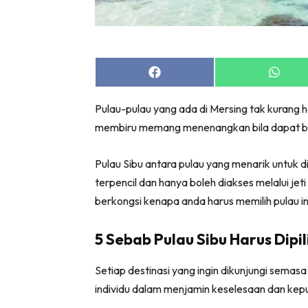
Share
Share
on
on
Facebook
Whats
Pulau-pulau yang ada di Mersing tak kurang he
membiru memang menenangkan bila dapat ber
Pulau Sibu antara pulau yang menarik untuk d
terpencil dan hanya boleh diakses melalui
berkongsi kenapa anda harus memilih pulau ini
5 Sebab Pulau Sibu Harus Dipi
Setiap destinasi yang ingin dikunjungi semas
individu dalam menjamin keselesaan dan kep