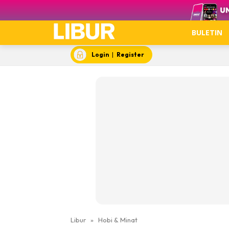
Video
BULETIN
Login
|
Register
Libur
»
Hobi & Minat