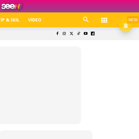
IP & SKIL
VIDEO
NEW
k. Free jer!
olisi Privasi