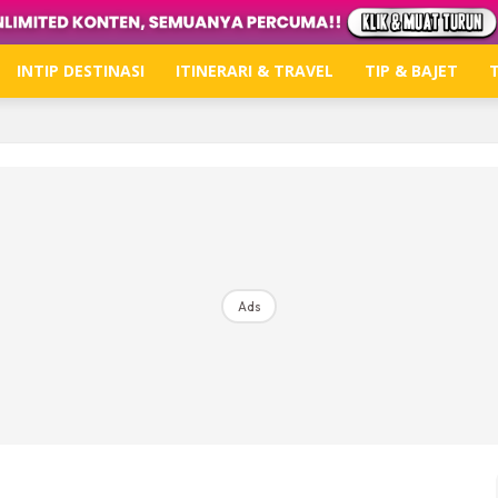
INTIP DESTINASI
ITINERARI & TRAVEL
TIP & BAJET
T
Hub Ideaktiv
Dapatkan tips percutian, perkongsian dan info menari
Ads
Dengan ini saya bersetuju dengan
Terma Penggunaan
dan
P
Langgan Sekarang
Langganan anda telah diterima. Terima kasih!