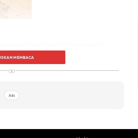
percutian di negeri Johor, Pulau Sibu merupakan
sebagai salah satu tempat yang harus anda lawati. Pulau
USKAN MEMBACA
di negeri Johor, Darul Takzim.
∞
h seperti perjalanan ke pulau-pulau yang lain sekitar
iada tolok bandingnya. Tambahan lagi, pulau ini hanya
Ads
Tanjung Leman ke Pulau Sibu pula hanya mengambil masa
enaiki feri dari Jeti Tanjung Leman ke Pulau Sibu adalah
 untuk kanak-kanak. Sambil menaiki feri mahupun bot,
 laut dan langit biru yang indah di sekitar mereka.