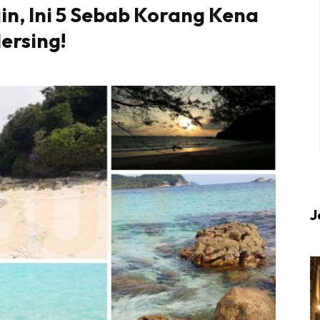
n, Ini 5 Sebab Korang Kena
Mersing!
 up to date tentang tempat healing dan relax deng
Berlibur dan download
sekarang!
KLIK DI SEENI
J