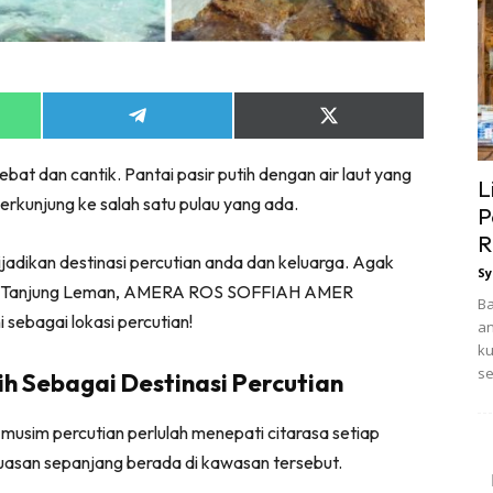
Share
Share
on
on
App
Telegram
X
bat dan cantik. Pantai pasir putih dengan air laut yang
(Twitter)
L
kunjung ke salah satu pulau yang ada.
P
R
ijadikan destinasi percutian anda dan keluarga. Agak
Sy
 jeti Tanjung Leman, AMERA ROS SOFFIAH AMER
Ba
 sebagai lokasi percutian!
an
ku
se
lih Sebagai Destinasi Percutian
a musim percutian perlulah menepati citarasa setiap
uasan sepanjang berada di kawasan tersebut.