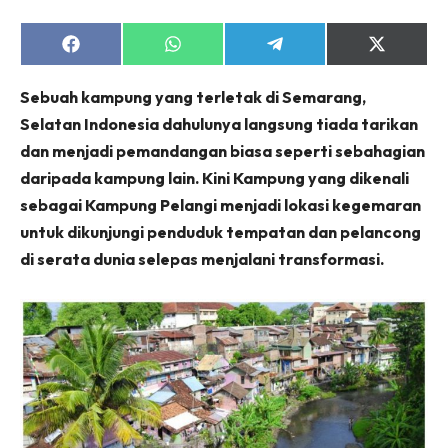
Share
Share
Share
Share
on
on
on
on
Facebook
WhatsApp
Telegram
X
Sebuah kampung yang terletak di Semarang,
(Twitter)
Selatan Indonesia dahulunya langsung tiada tarikan
dan menjadi pemandangan biasa seperti sebahagian
daripada kampung lain. Kini Kampung yang dikenali
sebagai Kampung Pelangi menjadi lokasi kegemaran
untuk dikunjungi penduduk tempatan dan pelancong
di serata dunia selepas menjalani transformasi.