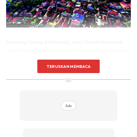
Kampung Pelangi di Randusari, Jawa Tengah kini meriah
dilawati pelancong hampir saban hari sejak beberapa tahun
yang lepas selepas kerajaan tempatan memberi dana
untuk membentuk semula penempatan itu menjadikannya
TERUSKAN MEMBACA
seindah nama kampung tersebut iaitu sang pelangi.
∞
Ads