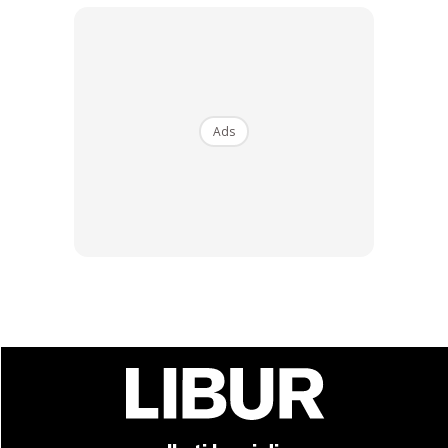
300 juta rupiah (RM95,200) untuk mengubah suai
penempatan sederhana itu menjadi tarikan pelancong
bermula tahun 2017. Persatuan Pembina Indonesia
Semarang turut menyediakan bahan dan pekerja untuk
projek itu. Penduduk di Kampung Pelangi sendiri tidak
Ads
ketinggalan menyumbang tenaga apabila bersama-sama
mengecat dinding hampuir 232 rumah yang ada di situ
dengan tangan.
Ads