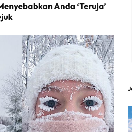
 Menyebabkan Anda ‘Teruja’
ejuk
 up to date tentang tempat healing dan relax deng
Berlibur dan download
sekarang!
KLIK DI SEENI
J