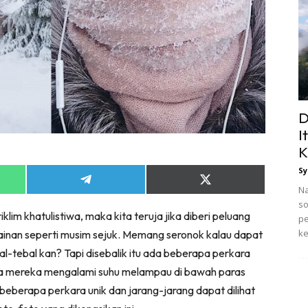
D
I
K
Sy
Share
Share
Na
on
on
so
App
Telegram
X
klim khatulistiwa, maka kita teruja jika diberi peluang
(Twitter)
pe
ke
ainan seperti musim sejuk. Memang seronok kalau dapat
al-tebal kan? Tapi disebalik itu ada beberapa perkara
ra mereka mengalami suhu melampau di bawah paras
beberapa perkara unik dan jarang-jarang dapat dilihat