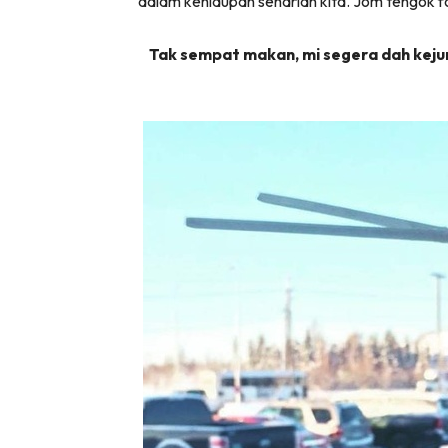
dalam kehidupan seharian kita. Jom tengok fo
Tak sempat makan, mi segera dah keju