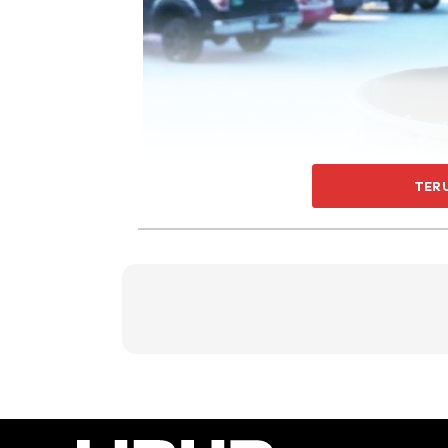
TER
Ini pengalaman orang-orang di Siberia