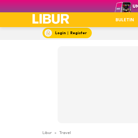
Video
BULETIN
Login
|
Register
Libur
»
Travel