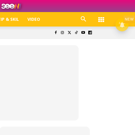
IP & SKIL
VIDEO
NEW
k. Free jer!
olisi Privasi