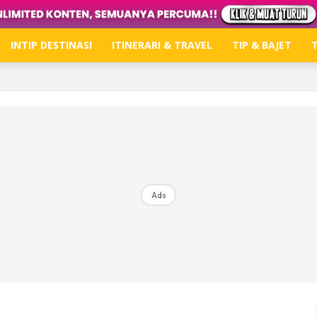
INTIP DESTINASI
ITINERARI & TRAVEL
TIP & BAJET
T
Hub Ideaktiv
Dapatkan tips percutian, perkongsian dan info menari
Ads
Dengan ini saya bersetuju dengan
Terma Penggunaan
dan
P
Langgan Sekarang
Langganan anda telah diterima. Terima kasih!