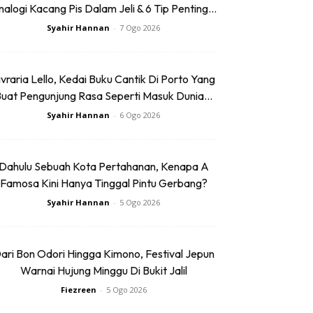
alogi Kacang Pis Dalam Jeli & 6 Tip Penting...
Syahir Hannan
-
7 Ogo 2026
ivraria Lello, Kedai Buku Cantik Di Porto Yang
uat Pengunjung Rasa Seperti Masuk Dunia...
Syahir Hannan
-
6 Ogo 2026
Dahulu Sebuah Kota Pertahanan, Kenapa A
Famosa Kini Hanya Tinggal Pintu Gerbang?
Syahir Hannan
-
5 Ogo 2026
ari Bon Odori Hingga Kimono, Festival Jepun
Warnai Hujung Minggu Di Bukit Jalil
Fiezreen
-
5 Ogo 2026