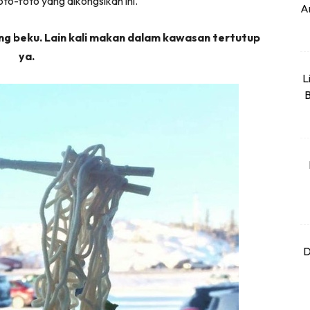
to-foto yang dikongsikan ini.
An
ng beku. Lain kali makan dalam kawasan tertutup
ya.
L
B
D