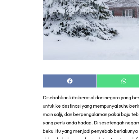
Share
Share
on
on
Facebook
Whats
Disebabkan kita berasal dari negara yang beri
untuk ke destinasi yang mempunyai suhu berl
main salji, dan berpengalaman pakai baju teb
yang perlu anda hadap. Di sesetengah nega
beku, itu yang menjadi penyebab berlakunya 