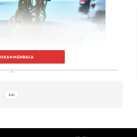
USKAN MEMBACA
∞
Ads
, katanya suhu mencecah bawah -70 darjah celsius