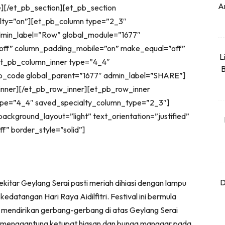
An
e][/et_pb_section][et_pb_section
ialty=”on”][et_pb_column type=”2_3″
dmin_label=”Row” global_module=”1677″
off” column_padding_mobile=”on” make_equal=”off”
L
[et_pb_column_inner type=”4_4″
B
b_code global_parent=”1677″ admin_label=”SHARE”]
nner][/et_pb_row_inner][et_pb_row_inner
ype=”4_4″ saved_specialty_column_type=”2_3″]
ackground_layout=”light” text_orientation=”justified”
f” border_style=”solid”]
D
ekitar Geylang Serai pasti meriah dihiasi dengan lampu
atangan Hari Raya Aidilfitri. Festival ini bermula
 mendirikan gerbang-gerbang di atas Geylang Serai
menggantung ketupat hiasan dan bunga manggar pada