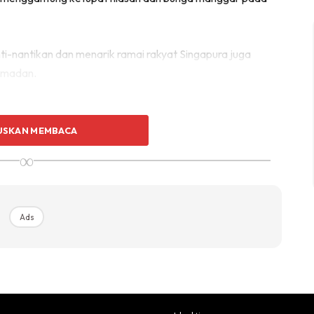
nti-nantikan dan menarik ramai rakyat Singapura juga
amadan.
USKAN MEMBACA
empunyai kenangan manis terhadap pasar lama dan
∞
 sebuah penempatan Melayu yang paling tua di Singapura
u Singapura”. Geylang Serai menjadi pusat bagi
di sini. Selain itu ia juga merupakan tempat berbilang
Ads
ng menarik.
ingapura berhias lampu setiap kali menyambut bulan
erasakan suasana Ramadan yang berbeza apabila