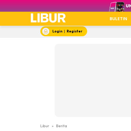
Video
BULETIN
Login
|
Register
Libur
»
Berita