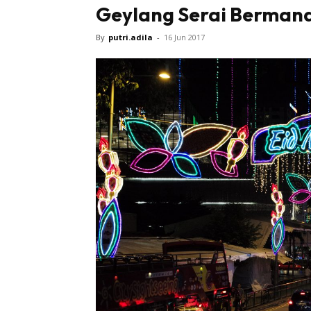
Geylang Serai Berman
By
putri.adila
-
16 Jun 2017
Sentiasa