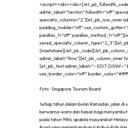
</script></div></div>[/et_pb_fullwidth_cod
admin_label=”Section” fullwidth=”off” spec
specialty_columns=”2″][et_pb_row_inner a
padding_mobile=”off” use_custom_gutter=”
parallax_1=”off” parallax_method_1=”off”]
saved_specialty_column_type=”2_3″][et_p
[mashshare][/et_pb_code][/et_pb_column_i
admin_label=”Row”][et_pb_column_inner t
[et_pb_text admin_label=”– EDIT DISINI –” b
use_border_color=”off” border_color=”#fffff
Foto : Singapore Tourism Board
Setiap tahun dalam bulan Ramadan, jalan di s
berwarna-warni dan hiasan bagi menyambut ked
pada tahun 1984, apabila masyarakat Melayu
Road yang melambangkan kubah-kubah dan 