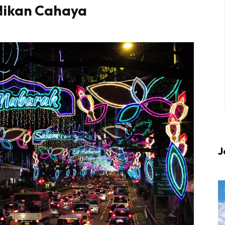
dikan Cahaya
 up to date tentang tempat healing dan relax deng
Berlibur dan download
sekarang!
KLIK DI SEENI
J