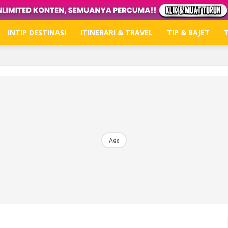
INTIP DESTINASI
ITINERARI & TRAVEL
TIP & BAJET
T
Hub Ideaktiv
Dapatkan tips percutian, perkongsian dan info menari
Ads
Dengan ini saya bersetuju dengan
Terma Penggunaan
dan
P
Langgan Sekarang
Langganan anda telah diterima. Terima kasih!