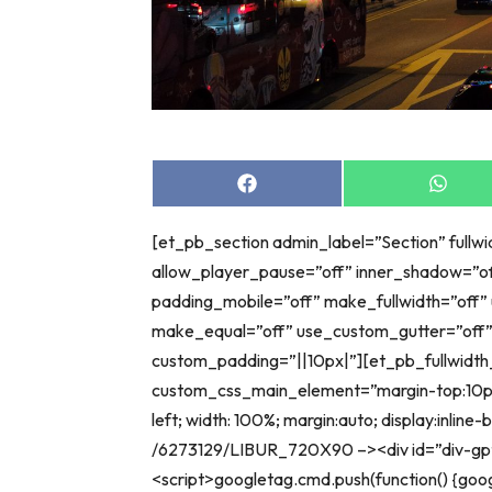
Share
Share
on
on
Facebook
Whats
[et_pb_section admin_label=”Section” fullw
allow_player_pause=”off” inner_shadow=”of
padding_mobile=”off” make_fullwidth=”off”
make_equal=”off” use_custom_gutter=”off
custom_padding=”||10px|”][et_pb_fullwidt
custom_css_main_element=”margin-top:10px;
left; width: 100%; margin:auto; display:inlin
/6273129/LIBUR_720X90 –><div id=”div-g
<script>googletag.cmd.push(function() {goo