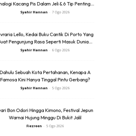
alogi Kacang Pis Dalam Jeli & 6 Tip Penting...
Syahir Hannan
-
7 Ogo 2026
ivraria Lello, Kedai Buku Cantik Di Porto Yang
uat Pengunjung Rasa Seperti Masuk Dunia...
Syahir Hannan
-
6 Ogo 2026
Dahulu Sebuah Kota Pertahanan, Kenapa A
Famosa Kini Hanya Tinggal Pintu Gerbang?
Syahir Hannan
-
5 Ogo 2026
ari Bon Odori Hingga Kimono, Festival Jepun
Warnai Hujung Minggu Di Bukit Jalil
Fiezreen
-
5 Ogo 2026