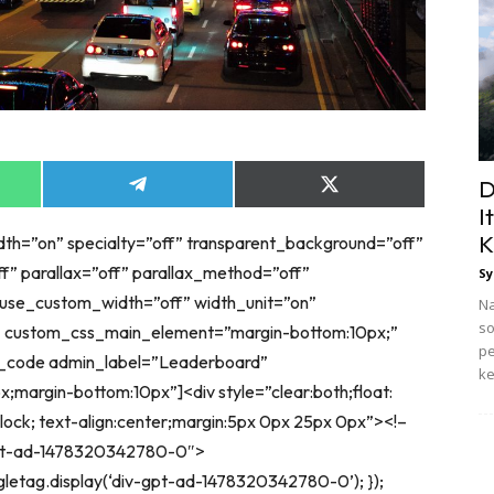
D
Share
Share
on
on
I
App
Telegram
X
K
idth=”on” specialty=”off” transparent_background=”off”
(Twitter)
f” parallax=”off” parallax_method=”off”
Sy
 use_custom_width=”off” width_unit=”on”
Na
so
” custom_css_main_element=”margin-bottom:10px;”
pe
h_code admin_label=”Leaderboard”
ke
margin-bottom:10px”]<div style=”clear:both;float:
e-block; text-align:center;margin:5px 0px 25px 0px”><!–
pt-ad-1478320342780-0″>
gletag.display(‘div-gpt-ad-1478320342780-0’); });