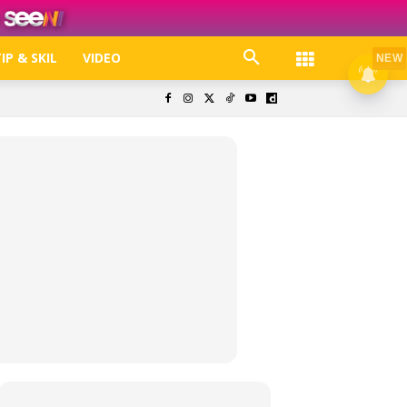
IP & SKIL
VIDEO
NEW
k. Free jer!
olisi Privasi