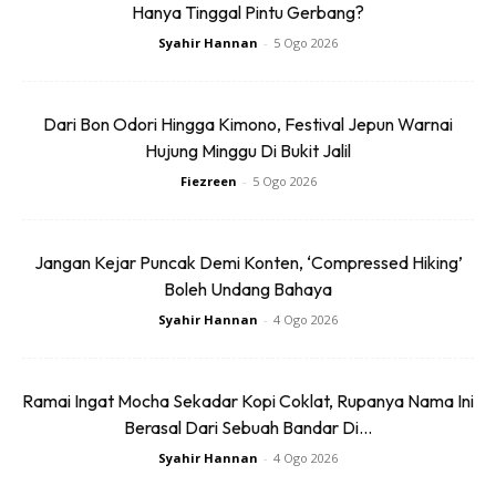
Hanya Tinggal Pintu Gerbang?
perkhidmatan pandu lalu restoran segera di situ.
Syahir Hannan
-
5 Ogo 2026
Pekerja, penjaja dan pekedai di Teluk Cempedak tidak
perlu mengambil kad pengunjung, namun diwajibkan
menunjukkan kad pekerja atau pengesahan kepada
Dari Bon Odori Hingga Kimono, Festival Jepun Warnai
petugas yang berada di laluan masuk.
Hujung Minggu Di Bukit Jalil
Fiezreen
-
5 Ogo 2026
Pengunjung diwajibkan mendaftar masuk menggunakan
aplikasi MySejahtera atau secara manual, menjalani
pemeriksaan suhu, memakai pelitup muka serta wajib
Jangan Kejar Puncak Demi Konten, ‘Compressed Hiking’
menjaga penjarakan fizikal semasa berada di sekitar
Boleh Undang Bahaya
pantai itu.
Syahir Hannan
-
4 Ogo 2026
Bagi memastikan pelaksanaan SOP berjalan lancar, MPK,
Jabatan Sukarelawan Malaysia (RELA) dan Angkatan
Ramai Ingat Mocha Sekadar Kopi Coklat, Rupanya Nama Ini
Pertahanan Awam Malaysia (APM) akan ditempatkan di
Berasal Dari Sebuah Bandar Di...
laluan masuk dan sekitar Teluk Cempedak.
Syahir Hannan
-
4 Ogo 2026