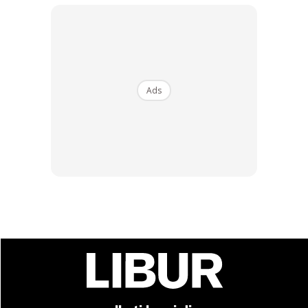
Ads
Ads
Diharap pengunjung dapat memberikan kerjasama kepada
SOP ini dan dapat bersabar jika mereka perlu beratur lama
bagi mengambil giliran masuk. Tindakan ini perlu diambil
bagi memastikan kita dapat menjaga penjarakan fizikal
bagi membendung penularan wabak COVID-19.