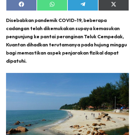
Share
Share
Share
Share
on
on
on
on
Facebook
WhatsApp
Telegram
X
Disebabkan pandemik COVID-19, beberapa
(Twitter)
cadangan telah dikemukakan supaya kemasukan
pengunjung ke pantai peranginan Teluk Cempedak,
Kuantan dihadkan terutamanya pada hujung minggu
bagi memastikan aspek penjarakan fizikal dapat
dipatuhi.