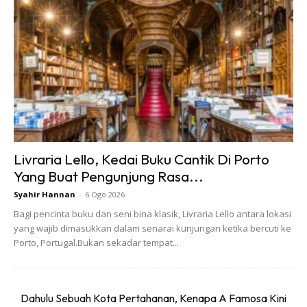
Pelaksanaan prosedur operasi standard (SOP) baharu
itu bermula dari pukul 10 pagi hingga pukul 10 malam
pada Jumaat hingga Ahad, dengan pengunjung
diwajibkan mengambil kad pengunjung di tiga laluan
masuk.
Tiga laluan masuk yang dibenarkan ke Teluk Cempedak
ialah melalui kawasan letak kenderaan Majlis
Livraria Lello, Kedai Buku Cantik Di Porto
Perbandaran Kuantan (MPK), kawasan letak kenderaan
Yang Buat Pengunjung Rasa...
pihak swasta dan laluan antara dua restoran segera
Syahir Hannan
-
6 Ogo 2026
McDonalds dan KFC di situ.
Bagi pencinta buku dan seni bina klasik, Livraria Lello antara lokasi
Tiada had masa ditetapkan kepada setiap pengunjung,
yang wajib dimasukkan dalam senarai kunjungan ketika bercuti ke
namun jika jumlah pengunjung sudah mencapai had
Porto, Portugal.Bukan sekadar tempat...
ditetapkan, mereka akan melencongkan kenderaan
yang ingin masuk Teluk Cempedak ke tempat lain
melainkan bagi mereka yang ingin menggunakan
Dahulu Sebuah Kota Pertahanan, Kenapa A Famosa Kini