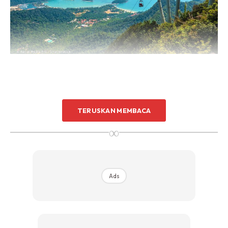
Inisiatif yang bermula sejak awal Februari, akan diteruskan
TERUSKAN MEMBACA
sehingga industri pelancongan di pulau itu kembali normal.
∞
Ads
Ads