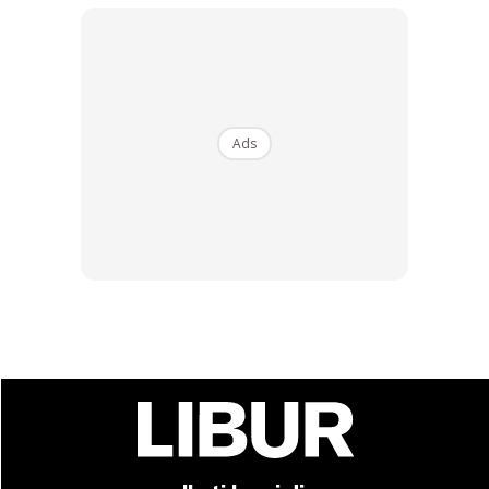
Ads
Dapatkan tips percutian, perkongsian dan info menarik.
Free jer!
Dengan ini saya bersetuju dengan
Terma Penggunaan
dan
Polisi
Privasi
Langgan Sekarang