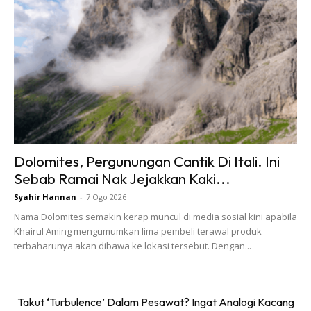
SHOPEE MY
SHOPEE MY
Daim Minis Caramel
CENDAWAN RANGUP BY
Chocolate 200g Halal
HERO CHEF
Dolomites, Pergunungan Cantik Di Itali. Ini
Milk Coklat Vir...
Sebab Ramai Nak Jejakkan Kaki...
RM14.99
RM14.6
RM14.99
RM14.6
Syahir Hannan
-
7 Ogo 2026
Buy Now
Buy Now
Nama Dolomites semakin kerap muncul di media sosial kini apabila
Khairul Aming mengumumkan lima pembeli terawal produk
terbaharunya akan dibawa ke lokasi tersebut. Dengan...
1
/
5
❮
❯
Takut ‘Turbulence’ Dalam Pesawat? Ingat Analogi Kacang