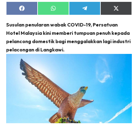
Share
Share
Share
Share
on
on
on
on
Facebook
WhatsApp
Telegram
X
Susulan penularan wabak COVID-19, Persatuan
(Twitter)
Hotel Malaysia kini memberi tumpuan penuh kepada
pelancong domestik bagi menggalakkan lagi industri
pelacongan di Langkawi.