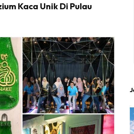
ium Kaca Unik Di Pulau
 up to date tentang tempat healing dan relax deng
Berlibur dan download
sekarang!
KLIK DI SEENI
J