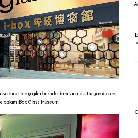
An
L
B
a turut teruja jika berada di muzium ini. Itu gambaran
ke dalam iBox Glass Museum.
D