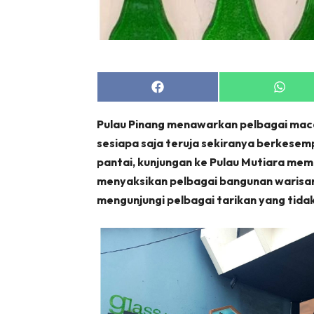
Share
Share
on
on
Facebook
Whats
Pulau Pinang menawarkan pelbagai ma
sesiapa saja teruja sekiranya berkesempa
pantai, kunjungan ke Pulau Mutiara me
menyaksikan pelbagai bangunan warisan
mengunjungi pelbagai tarikan yang tida