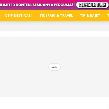
INTIP DESTINASI
ITINERARI & TRAVEL
TIP & BAJET
T
Hub Ideaktiv
Dapatkan tips percutian, perkongsian dan info menari
Ads
Dengan ini saya bersetuju dengan
Terma Penggunaan
dan
P
Langgan Sekarang
Langganan anda telah diterima. Terima kasih!