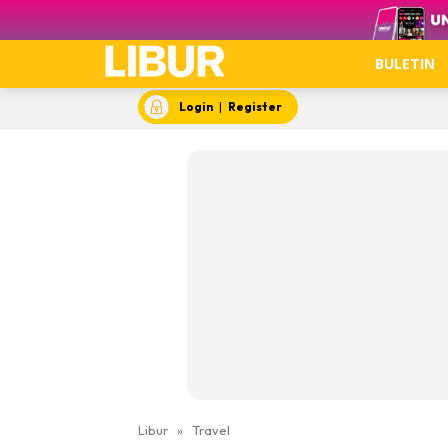
Video
BULETIN
Login
|
Register
Libur
»
Travel