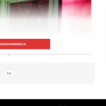
USKAN MEMBACA
∞
Ads