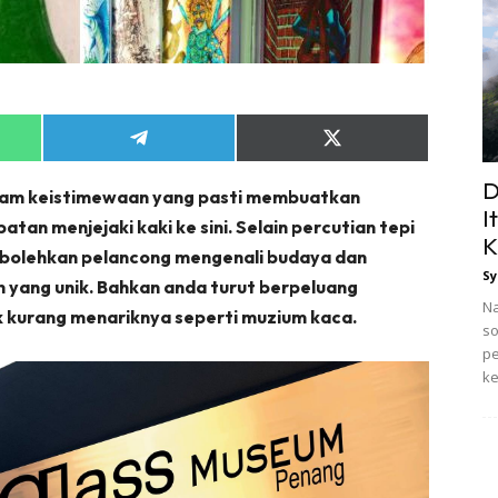
Share
Share
on
on
App
Telegram
X
D
cam keistimewaan yang pasti membuatkan
(Twitter)
I
tan menjejaki kaki ke sini. Selain percutian tepi
K
mbolehkan pelancong mengenali budaya dan
Sy
 yang unik. Bahkan anda turut berpeluang
Na
k kurang menariknya seperti muzium kaca.
so
pe
ke