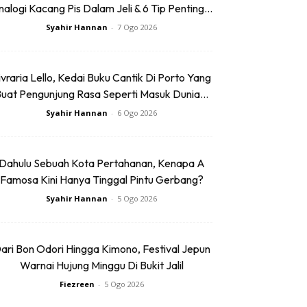
alogi Kacang Pis Dalam Jeli & 6 Tip Penting...
Syahir Hannan
-
7 Ogo 2026
ivraria Lello, Kedai Buku Cantik Di Porto Yang
uat Pengunjung Rasa Seperti Masuk Dunia...
Syahir Hannan
-
6 Ogo 2026
Dahulu Sebuah Kota Pertahanan, Kenapa A
Famosa Kini Hanya Tinggal Pintu Gerbang?
Syahir Hannan
-
5 Ogo 2026
ari Bon Odori Hingga Kimono, Festival Jepun
Warnai Hujung Minggu Di Bukit Jalil
Fiezreen
-
5 Ogo 2026