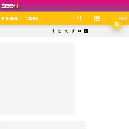
IP & SKIL
VIDEO
NEW
k. Free jer!
olisi Privasi